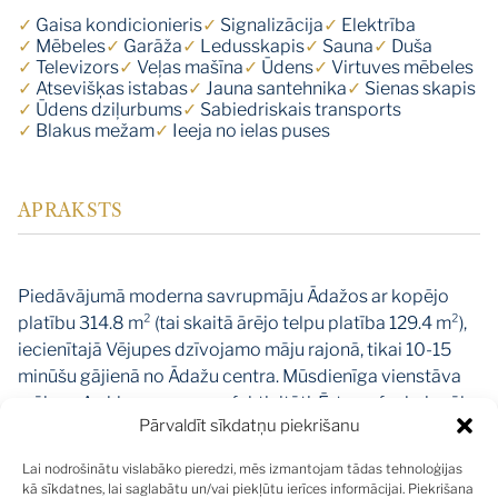
✓
Gaisa kondicionieris
✓
Signalizācija
✓
Elektrība
✓
Mēbeles
✓
Garāža
✓
Ledusskapis
✓
Sauna
✓
Duša
✓
Televizors
✓
Veļas mašīna
✓
Ūdens
✓
Virtuves mēbeles
✓
Atsevišķas istabas
✓
Jauna santehnika
✓
Sienas skapis
✓
Ūdens dziļurbums
✓
Sabiedriskais transports
✓
Blakus mežam
✓
Ieeja no ielas puses
APRAKSTS
Piedāvājumā moderna savrupmāju Ādažos ar kopējo
platību 314.8 m² (tai skaitā ārējo telpu platība 129.4 m²),
iecienītajā Vējupes dzīvojamo māju rajonā, tikai 10-15
minūšu gājienā no Ādažu centra. Mūsdienīga vienstāva
māja ar A+ klases energoefektivitāti. Ērts un funkcionāls
Pārvaldīt sīkdatņu piekrišanu
telpu plānojums: plaša 85 m² dzīvojamā istaba, kas
apvienota ar virtuves zonu, ar izeju uz 62 m² plašo
Lai nodrošinātu vislabāko pieredzi, mēs izmantojam tādas tehnoloģijas
saulaino āra terasi, trīs guļamistabas, vannas istaba un
kā sīkdatnes, lai saglabātu un/vai piekļūtu ierīces informācijai. Piekrišana