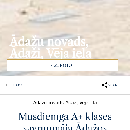
Ādažu novads,
Ādaži, Vēja iela
21 FOTO
BACK
SHARE
Ādažu novads, Ādaži, Vēja iela
Mūsdienīga A+ klases
savrupmāja Ādažos