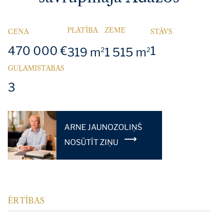
PLATĪBA
ZEME
CENA
STĀVS
470 000 €
1
319 m
1 515 m
2
2
GUĻAMISTABAS
3
ARNE JAUNOZOLIŅŠ
NOSŪTĪT ZIŅU
ĒRTĪBAS