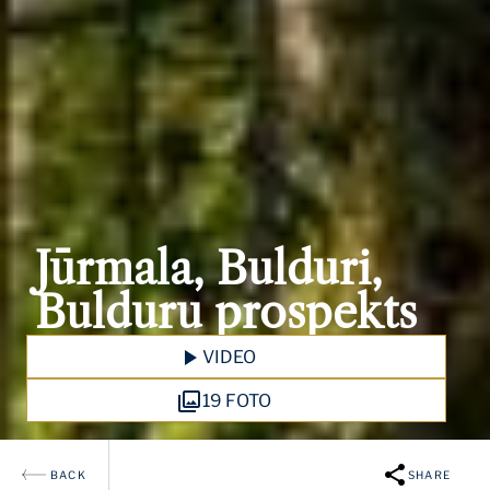
Jūrmala, Bulduri,
Bulduru prospekts
VIDEO
19 FOTO
BACK
SHARE