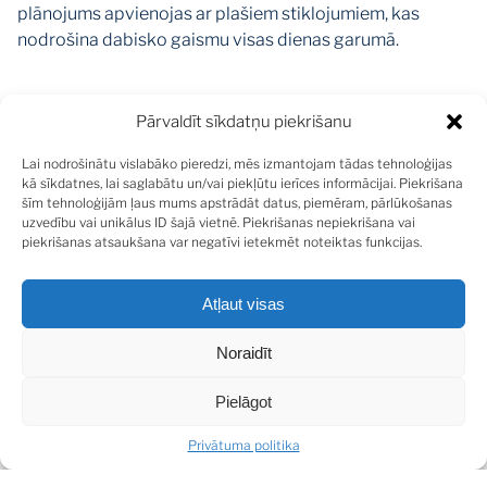
plānojums apvienojas ar plašiem stiklojumiem, kas
nodrošina dabisko gaismu visas dienas garumā.
Labiekārtots un apgaismots pagalms piešķir īpašumam
Pārvaldīt sīkdatņu piekrišanu
īpašu noskaņu, savukārt pilnīga pilsētas komunikāciju
Lai nodrošinātu vislabāko pieredzi, mēs izmantojam tādas tehnoloģijas
pieejamība un energoefektīva apkures sistēma ar
kā sīkdatnes, lai saglabātu un/vai piekļūtu ierīces informācijai. Piekrišana
siltumsūkni nodrošina komfortu ikdienā.
šīm tehnoloģijām ļaus mums apstrādāt datus, piemēram, pārlūkošanas
uzvedību vai unikālus ID šajā vietnē. Piekrišanas nepiekrišana vai
piekrišanas atsaukšana var negatīvi ietekmēt noteiktas funkcijas.
Interjerā dominē augstvērtīgi materiāli no Itālijas,
Portugāles un Spānijas, kas rada izsmalcinātu, elegantu
un laikmetīgu dzīves telpu. Praktiskais plānojums ietver
Atļaut visas
četras guļamistabas, četrus sanmezglus, divas
garderobes, gaišu viesistabu, kas organiski apvienota ar
Noraidīt
virtuvi un ēdamzonu, kā arī kabinetu ēkas pirmajā stāvā.
Pielāgot
Ēkas pagrabstāvā izveidota sauna ar atpūtas zonu, kas
Privātuma politika
ideāli piemērota relaksācijai vai jogas praksei.