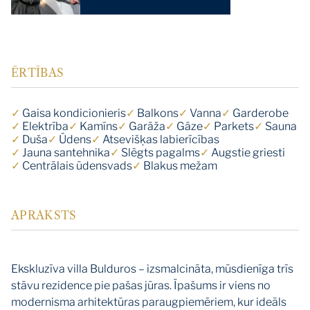
ĒRTĪBAS
✓
Gaisa kondicionieris
✓
Balkons
✓
Vanna
✓
Garderobe
✓
Elektrība
✓
Kamīns
✓
Garāža
✓
Gāze
✓
Parkets
✓
Sauna
✓
Duša
✓
Ūdens
✓
Atsevišķas labierīcības
✓
Jauna santehnika
✓
Slēgts pagalms
✓
Augstie griesti
✓
Centrālais ūdensvads
✓
Blakus mežam
APRAKSTS
Ekskluzīva villa Bulduros – izsmalcināta, mūsdienīga trīs
stāvu rezidence pie pašas jūras. Īpašums ir viens no
modernisma arhitektūras paraugpiemēriem, kur ideāls