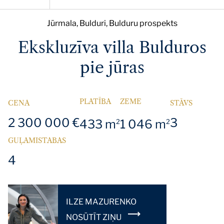
Jūrmala, Bulduri, Bulduru prospekts
Ekskluzīva villa Bulduros
pie jūras
PLATĪBA
ZEME
CENA
STĀVS
2 300 000 €
3
433 m
1 046 m
2
2
GUĻAMISTABAS
4
ILZE MAZURENKO
NOSŪTĪT ZIŅU