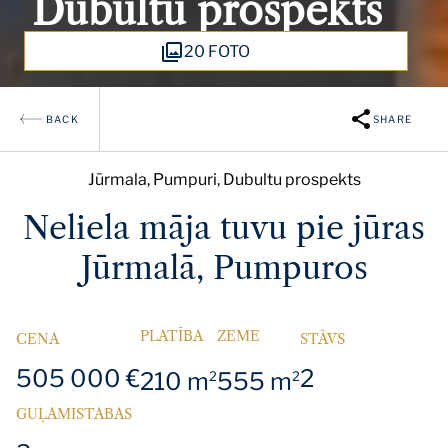
Dubultu prospekts
20 FOTO
BACK
SHARE
Jūrmala, Pumpuri, Dubultu prospekts
Neliela māja tuvu pie jūras
Jūrmalā, Pumpuros
PLATĪBA
ZEME
CENA
STĀVS
505 000 €
2
210 m
555 m
2
2
GUĻAMISTABAS