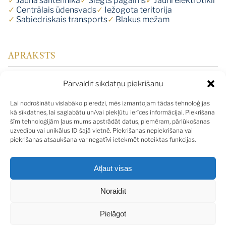
✓
Jauna santehnika
✓
Slēgts pagalms
✓
Jauni elektrotīkli
✓
Centrālais ūdensvads
✓
Iežogota teritorija
✓
Sabiedriskais transports
✓
Blakus mežam
APRAKSTS
Pārvaldīt sīkdatņu piekrišanu
Piedāvājam iegādāties mūsdienīgas arhitektūras stilā
Lai nodrošinātu vislabāko pieredzi, mēs izmantojam tādas tehnoloģijas
būvētu divstāvu māju ar zemi - tuvu no jūras - Pumpuros,
kā sīkdatnes, lai saglabātu un/vai piekļūtu ierīces informācijai. Piekrišana
Dubultu prospektā. Īpašums atrodas ērtā vietā ar labu
šīm tehnoloģijām ļaus mums apstrādāt datus, piemēram, pārlūkošanas
pilsētas infrastruktūra, kur līdzās atrodas sabiedriskais
uzvedību vai unikālus ID šajā vietnē. Piekrišanas nepiekrišana vai
piekrišanas atsaukšana var negatīvi ietekmēt noteiktas funkcijas.
transports, kafejnīcas, veikali, restorāni, skolas,
bērnudārzs. Īpašumā ir ievilkta elektrība, ūdens, gāze,
internets.
Atļaut visas
Noraidīt
Mājas kopējā platība ir 210 kv. m. plus āra terase.
Mājas 2 stāvos ērti izvietotas - ieejas zona 1 stāvā,
Pielāgot
garderobe un katlu telpa, dzīvojamā istaba ar izeju uz āra