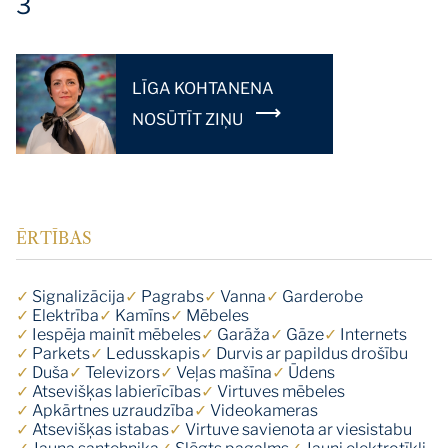
3
LĪGA KOHTANENA
NOSŪTĪT ZIŅU
ĒRTĪBAS
✓
Signalizācija
✓
Pagrabs
✓
Vanna
✓
Garderobe
✓
Elektrība
✓
Kamīns
✓
Mēbeles
✓
Iespēja mainīt mēbeles
✓
Garāža
✓
Gāze
✓
Internets
✓
Parkets
✓
Ledusskapis
✓
Durvis ar papildus drošību
✓
Duša
✓
Televizors
✓
Veļas mašīna
✓
Ūdens
✓
Atsevišķas labierīcības
✓
Virtuves mēbeles
✓
Apkārtnes uzraudzība
✓
Videokameras
✓
Atsevišķas istabas
✓
Virtuve savienota ar viesistabu