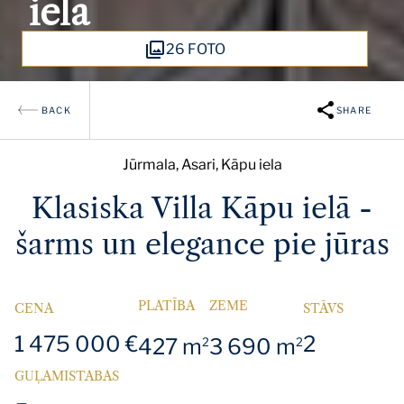
iela
26 FOTO
BACK
SHARE
Jūrmala, Asari, Kāpu iela
Klasiska Villa Kāpu ielā -
šarms un elegance pie jūras
PLATĪBA
ZEME
CENA
STĀVS
1 475 000 €
2
427 m
3 690 m
2
2
GUĻAMISTABAS