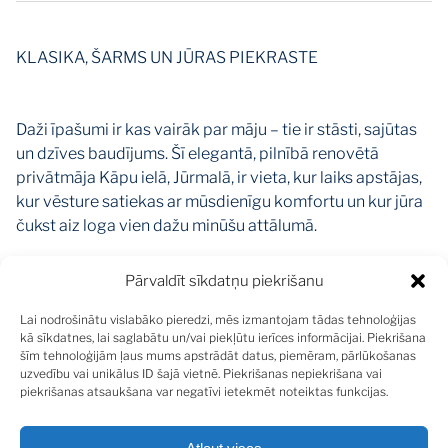
KLASIKA, ŠARMS UN JŪRAS PIEKRASTE
Daži īpašumi ir kas vairāk par māju – tie ir stāsti, sajūtas
un dzīves baudījums. Šī elegantā, pilnībā renovētā
privātmāja Kāpu ielā, Jūrmalā, ir vieta, kur laiks apstājas,
kur vēsture satiekas ar mūsdienīgu komfortu un kur jūra
čukst aiz loga vien dažu minūšu attālumā.
KLASIKA, KAS NEPAZAUDĒ SVARĪGĀKO – SAJŪTU
Pārvaldīt sīkdatņu piekrišanu
Šis elegantais nams ir pilnībā renovēts, apdarē izmantoti
Lai nodrošinātu vislabāko pieredzi, mēs izmantojam tādas tehnoloģijas
kā sīkdatnes, lai saglabātu un/vai piekļūtu ierīces informācijai. Piekrišana
augstvērtīgi dabīgi materiāli, un tas ir aprīkots ar
šīm tehnoloģijām ļaus mums apstrādāt datus, piemēram, pārlūkošanas
ekskluzīvām itāļu dizaina mēbelēm. Katrs telpas
uzvedību vai unikālus ID šajā vietnē. Piekrišanas nepiekrišana vai
elements ir rūpīgi izvēlēts, katrs interjera akcents radīts
piekrišanas atsaukšana var negatīvi ietekmēt noteiktas funkcijas.
ar mīlestību pret detaļām. Dizainera veidotais interjers
apvieno vēsturisku eleganci ar modernām ērtībām,