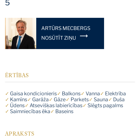
5
ARTŪRS MECBERGS
NOSŪTĪT ZIŅU
ĒRTĪBAS
✓
Gaisa kondicionieris
✓
Balkons
✓
Vanna
✓
Elektrība
✓
Kamīns
✓
Garāža
✓
Gāze
✓
Parkets
✓
Sauna
✓
Duša
✓
Ūdens
✓
Atsevišķas labierīcības
✓
Slēgts pagalms
✓
Saimniecības ēka
✓
Baseins
APRAKSTS