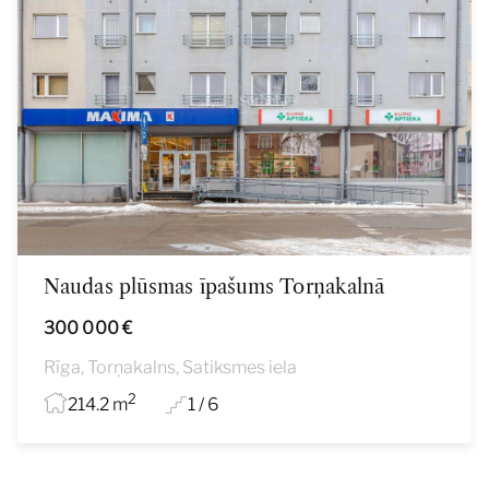
Naudas plūsmas īpašums Torņakalnā
300 000 €
Rīga, Torņakalns, Satiksmes iela
2
214.2 m
1 / 6