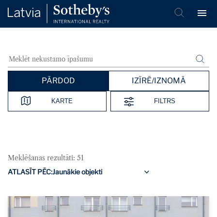
PĀRDOD
IZĪRĒ/IZNOMĀ
KARTE
FILTRS
Meklēšanas rezultāti: 51
ATLASĪT PĒC: