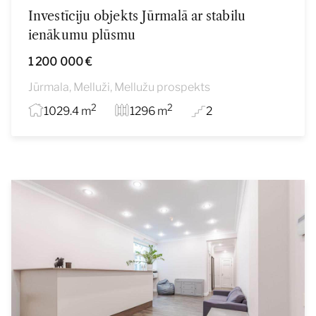
Investīciju objekts Jūrmalā ar stabilu
ienākumu plūsmu
1 200 000 €
Jūrmala, Melluži, Mellužu prospekts
2
2
1029.4 m
1296 m
2