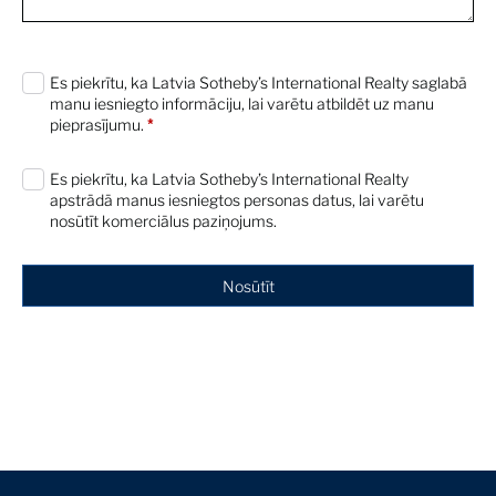
0 characters / 0 words
Es piekrītu, ka Latvia Sotheby’s International Realty saglabā
manu iesniegto informāciju, lai varētu atbildēt uz manu
pieprasījumu.
*
Es piekrītu, ka Latvia Sotheby’s International Realty
apstrādā manus iesniegtos personas datus, lai varētu
nosūtīt komerciālus paziņojums.
Nosūtīt