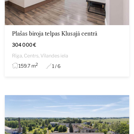
Plašas biroja telpas Klusajā centrā
304 000 €
Rīga, Centrs, Vīlandes iela
2
159.7 m
1 / 6