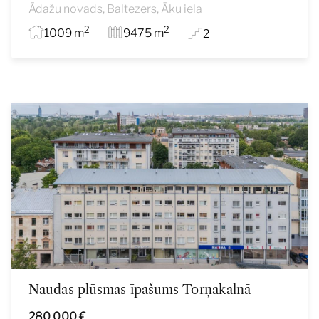
Ādažu novads, Baltezers, Āķu iela
2
2
1009 m
9475 m
2
Naudas plūsmas īpašums Torņakalnā
280 000 €