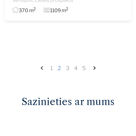
Ventspils, Lielais prospekts
2
2
370 m
1109 m
1
2
3
4
5
Sazinieties ar mums