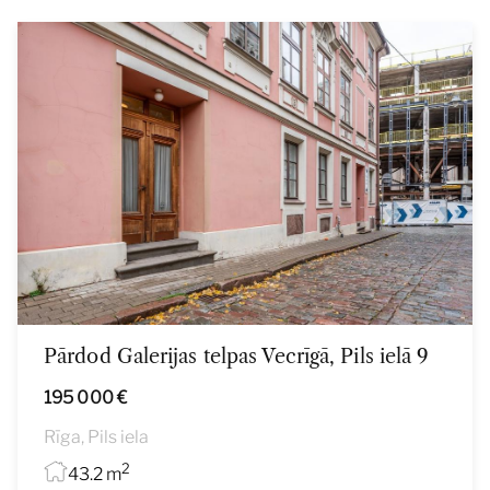
Pārdod Galerijas telpas Vecrīgā, Pils ielā 9
195 000 €
Rīga, Pils iela
2
43.2 m