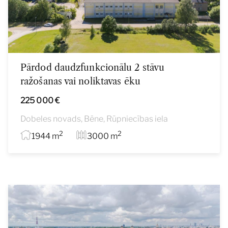
Pārdod daudzfunkcionālu 2 stāvu
ražošanas vai noliktavas ēku
225 000 €
Dobeles novads, Bēne, Rūpniecības iela
2
2
1944 m
3000 m