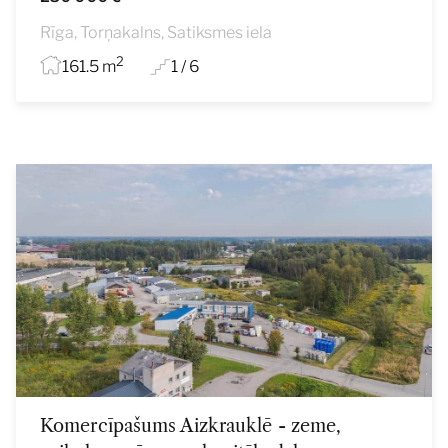
Rīga, Torņakalns, Satiksmes iela
2
161.5 m
1 / 6
Komercīpašums Aizkrauklē - zeme,