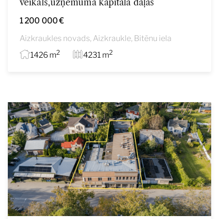
veikals,uzņēmuma kapitāla daļas
1 200 000 €
Aizkraukles novads, Aizkraukle, Bitēnu iela
2
2
1426 m
4231 m