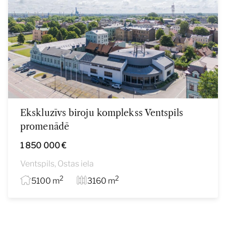
Ekskluzīvs biroju komplekss Ventspils
promenādē
1 850 000 €
Ventspils, Ostas iela
2
2
5100 m
3160 m