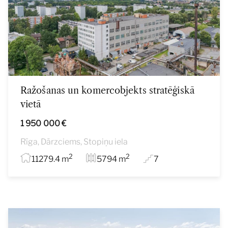
Ražošanas un komercobjekts stratēģiskā
vietā
1 950 000 €
Rīga, Dārzciems, Stopiņu iela
2
2
11279.4 m
5794 m
7