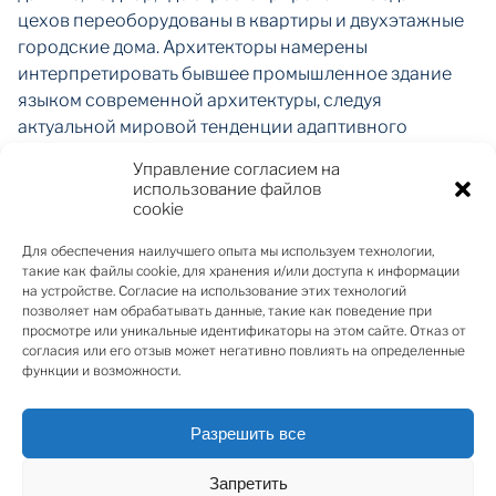
цехов переоборудованы в квартиры и двухэтажные
городские дома. Архитекторы намерены
интерпретировать бывшее промышленное здание
языком современной архитектуры, следуя
актуальной мировой тенденции адаптивного
повторного использования.
Управление согласием на
использование файлов
cookie
Проект включает в себя 3 здания. Всего в нём 34
Для обеспечения наилучшего опыта мы используем технологии,
квартиры.
такие как файлы cookie, для хранения и/или доступа к информации
на устройстве. Согласие на использование этих технологий
Каждый квадратный метр пространства Augustine
позволяет нам обрабатывать данные, такие как поведение при
просмотре или уникальные идентификаторы на этом сайте. Отказ от
Garden тщательно продуман для создания
согласия или его отзыв может негативно повлиять на определенные
эстетичной и функциональной среды. В интерьерах
функции и возможности.
преобладают натуральные материалы и нейтральная
цветовая гамма, способствующая умиротворению и
Разрешить все
сосредоточенности. Высокие потолки и большие
окна обеспечивают обилие естественного света,
Запретить