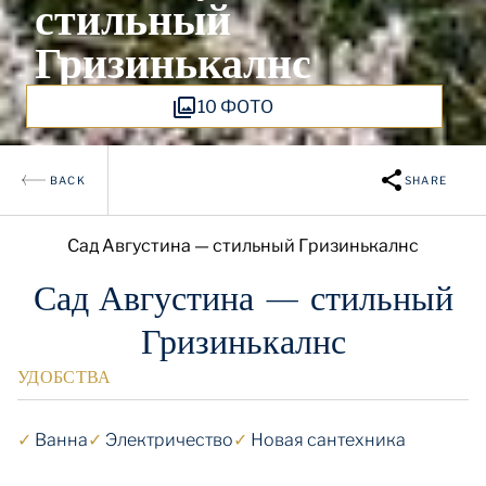
стильный
Гризинькалнс
10 ФОТО
BACK
SHARE
Сад Августина — стильный Гризинькалнс
Сад Августина — стильный
Гризинькалнс
УДОБСТВА
✓
Ванна
✓
Электричество
✓
Новая сантехника