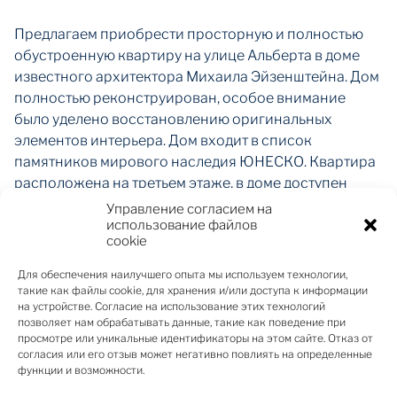
Предлагаем приобрести просторную и полностью
обустроенную квартиру на улице Альберта в доме
известного архитектора Михаила Эйзенштейна. Дом
полностью реконструирован, особое внимание
было уделено восстановлению оригинальных
элементов интерьера. Дом входит в список
памятников мирового наследия ЮНЕСКО. Квартира
расположена на третьем этаже, в доме доступен
лифт. В просторной квартире расположены
Управление согласием на
репрезентативные помещения – гостиная, каминный
использование файлов
cookie
зал, столовая, а также кухня, пять спален, четыре
ванные комнаты, два гостевых туалета и
Для обеспечения наилучшего опыта мы используем технологии,
хозяйственные помещения. Уникальное
такие как файлы cookie, для хранения и/или доступа к информации
на устройстве. Согласие на использование этих технологий
предложение в роскошном доме!
позволяет нам обрабатывать данные, такие как поведение при
просмотре или уникальные идентификаторы на этом сайте. Отказ от
согласия или его отзыв может негативно повлиять на определенные
функции и возможности.