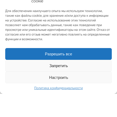
cookie
апартаменты элитного уровня, лучшие рестораны
города и уютные кафе.
Для обеспечения наилучшего опыта мы используем технологии,
такие как файлы cookie, для хранения и/или доступа к информации
на устройстве. Согласие на использование этих технологий
Квартира расположена в двух уровнях, на первом
позволяет нам обрабатывать данные, такие как поведение при
уровне находится гостиная в площади 53 м2 вместе с
просмотре или уникальные идентификаторы на этом сайте. Отказ от
согласия или его отзыв может негативно повлиять на определенные
кухней, две спальни со своими ванными комнатами и
функции и возможности.
гардеробами, кабинет и гостевая ванная комната.
Второй уровень квартиры спроектирован как
Разрешить все
отдельная квартира со своей гостиной и кухней,
ванной комнатой и спальней, а на третьем уровне
Запретить
расположен небольшой кабинет. В квартире
эксклюзивная дизайнерская отделка, много
Настроить
деревянных панелей, качественная встроенная
мебель индивидуального дизайна.
Политика конфиденциальности
Элегантная и уютная квартира в отличном месте!
SHARE