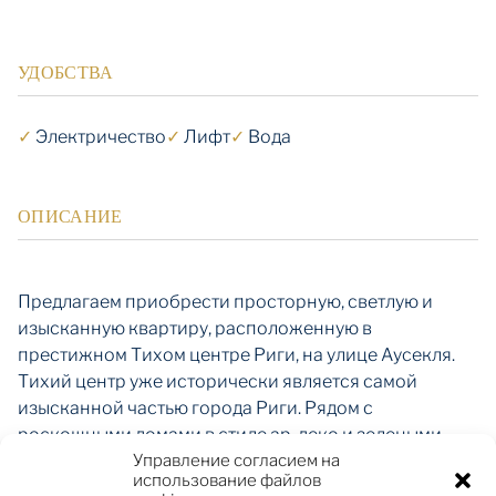
УДОБСТВА
✓
Электричество
✓
Лифт
✓
Вода
ОПИСАНИЕ
Предлагаем приобрести просторную, светлую и
изысканную квартиру, расположенную в
престижном Тихом центре Риги, на улице Аусекля.
Тихий центр уже исторически является самой
изысканной частью города Риги. Рядом с
роскошными домами в стиле ар-деко и зелеными
ландшафтными парками, здесь расположены
Управление согласием на
использование файлов
иностранные посольства, престижные офисы,