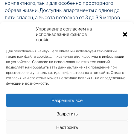
компактного, так и для особенно просторного
образа жизни. Доступны апартаменты с одной до
пяти спален, а высота потолков от 3 до 3,9 метров
придаёт помещениям дополнительное ощущение
Управление согласием на
простора и воздуха. Планировки, балконы и террасы
использование файлов
на крыше органично расширяют жилое
cookie
пространство за пределы стен, позволяя в полной
Для обеспечения наилучшего опыта мы используем технологии,
мере наслаждаться природой и светом вокруг. При
такие как файлы cookie, для хранения и/или доступа к информации
необходимости апартаменты также можно
на устройстве. Согласие на использование этих технологий
объединять.
позволяет нам обрабатывать данные, такие как поведение при
просмотре или уникальные идентификаторы на этом сайте. Отказ от
согласия или его отзыв может негативно повлиять на определенные
Для удобства жителей в проекте предусмотрены 11
функции и возможности.
крытых и 8 открытых парковочных мест за
дополнительную плату — соответственно 50 000
Разрешить все
EUR и 30 000 EUR, что обеспечивает практичный и
продуманный комфорт повседневной жизни. Кроме
Запретить
того, в здании будет создана SPA-зона и
предоставлены услуги консьержа.
Настроить