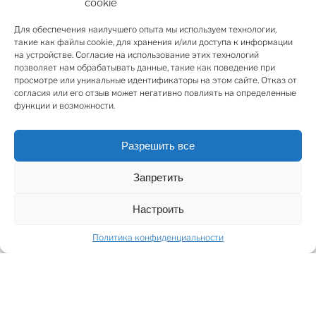
cookie
самым высоким современным логистическим
стандартам. В помещении установлены высотные
Для обеспечения наилучшего опыта мы используем технологии,
такие как файлы cookie, для хранения и/или доступа к информации
стеллажные системы высотой до 24 метров,
на устройстве. Согласие на использование этих технологий
оборудован автоматизированный склад мелких
позволяет нам обрабатывать данные, такие как поведение при
деталей, смонтированы современные кран-
просмотре или уникальные идентификаторы на этом сайте. Отказ от
согласия или его отзыв может негативно повлиять на определенные
штабелёры, конвейеры и полностью
функции и возможности.
интегрированная система управления складом.
Вместимость комплекса составляет 35'000 паллет, а
планируемый годовой поток, до 360'000 паллет, что
Разрешить все
обеспечивает высокую эффективность и
Запретить
значительную автоматизацию процессов при
минимальной потребности в персонале.
Настроить
Инженерная инфраструктūra включает
централизованное электроснабжение,
Политика конфиденциальности
водоснабжение и канализацию, а также газовое
отопление. Территория дополнена частной
железнодорожной веткой.
Расположение непосредственно у Свободного