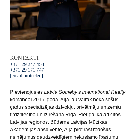
KONTAKTI
+371 29 247 458
+371 29 171 747
[email protected]
Pievienojusies
Latvia Sotheby’s International Realty
komandai 2016. gadā, Aija jau vairāk nekā sešus
gadus specializējas dzīvokļu, privātmāju un zemju
tirdzniecībā un izīrēšanā Rīgā, Pierīgā, kā arī citos
Latvijas reģionos. Būdama Latvijas Mūzikas
Akadēmijas absolvente, Aija prot rast radošus
risinājumus daudzveidīgiem nekustamo īpašumu