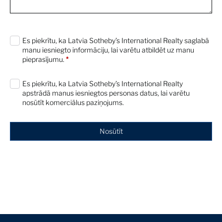
0 characters / 0 words
Es piekrītu, ka Latvia Sotheby’s International Realty saglabā
manu iesniegto informāciju, lai varētu atbildēt uz manu
pieprasījumu.
*
Es piekrītu, ka Latvia Sotheby’s International Realty
apstrādā manus iesniegtos personas datus, lai varētu
nosūtīt komerciālus paziņojums.
Nosūtīt