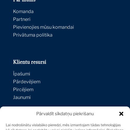
Komanda
Partneri
Pievienojies mūsu komandai
Privātuma politika
Klientu resursi
Īpašumi
Pārdevējiem
Pircējiem
Jaunumi
Pārvaldīt sīkdatņu piekrišanu
Kontakti
Lai nodrošinātu vislabāko pieredzi, mēs izmantojam tādas tehnoloģijas
Strēlnieku iela 1A-1,