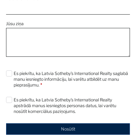
Jūsu ziņa
0 characters / 0 words
Es piekrītu, ka Latvia Sotheby’s International Realty saglabā
manu iesniegto informāciju, lai varētu atbildēt uz manu
pieprasījumu.
*
Es piekrītu, ka Latvia Sotheby’s International Realty
apstrādā manus iesniegtos personas datus, lai varētu
nosūtīt komerciālus paziņojums.
Nosūtīt