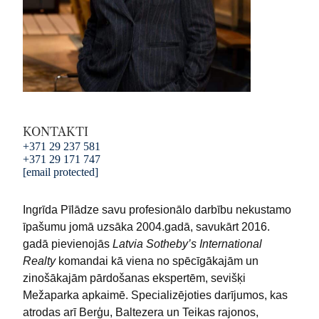
KONTAKTI
+371 29 237 581
+371 29 171 747
[email protected]
Ingrīda Pīlādze savu profesionālo darbību nekustamo
īpašumu jomā uzsāka 2004.gadā, savukārt 2016.
gadā pievienojās
Latvia Sotheby’s International
Realty
komandai kā viena no spēcīgākajām un
zinošākajām pārdošanas ekspertēm, sevišķi
Mežaparka apkaimē. Specializējoties darījumos, kas
atrodas arī Berģu, Baltezera un Teikas rajonos,