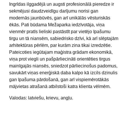
Ingrīdas ilggadējā un augsti profesionālā pieredze ir
sekmējusi daudzveidīgu darījumu norisi gan
modernās jaunbūvēs, gan arī unikālās vēsturiskās
ēkās. Pati būdama Mežaparka iedzīvotāja, viņa
vienmēr pratīs lieliski pastāstīt par vietējo īpašumu
tirgu un tā niansēm, sabiedrisko dzīvi, kā arī slēptajām
arhitektūras pērlēm, par kurām zina tikai izredzētie.
Pateicoties iegūtajam maģistra grādam ekonomikā,
viņa prot viegli un pašpārliecināti orientēties tirgus
mainīgajās niansēs, sniedzot pārliecinošus padomus,
savukārt viņas enerģiskā daba kalpo kā izcils dzinulis
gan īpašuma pārdošanā, gan arī vispiemērotākās
mājvietas atrašanā atbilstoši katra klienta vēlmēm.
Valodas: latviešu, krievu, angļu.