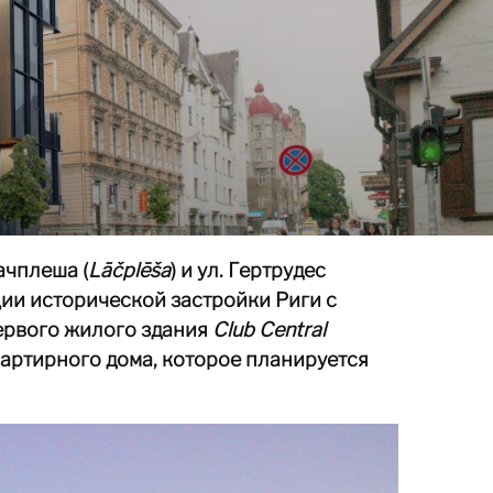
Лачплеша (
Lāčplēša
) и ул. Гертрудес
ции исторической застройки Риги с
ервого жилого здания
Club Central
артирного дома, которое планируется