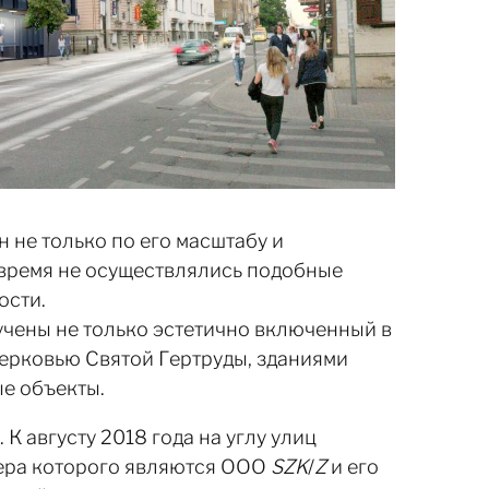
 не только по его масштабу и
е время не осуществлялись подобные
ости.
учены не только эстетично включенный в
ерковью Святой Гертруды, зданиями
ые объекты.
К августу 2018 года на углу улиц
ьера которого являются ООО
SZK
/
Z
и его