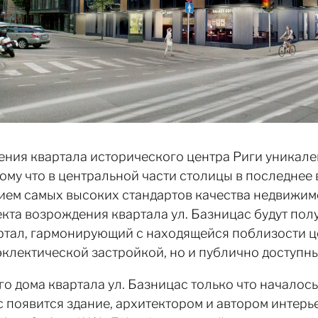
ения квартала исторического центра Риги уникален
отому что в центральной части столицы в последне
ием самых высоких стандартов качества недвижим
кта возрождения квартала ул. Базницас будут пол
ртал, гармонирующий с находящейся поблизости ц
эклектической застройкой, но и публично доступн
о дома квартала ул. Базницас только что началось. 
 появится здание, архитектором и автором интер