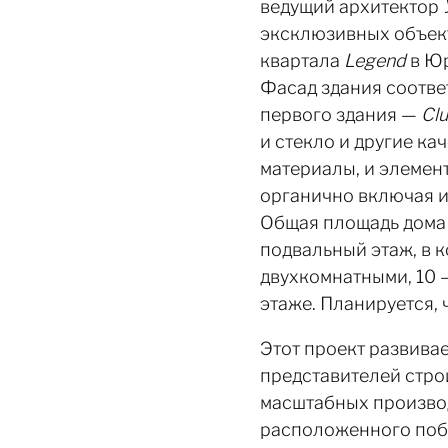
ведущий архитектор
эксклюзивных объект
квартала
Legend
в Юр
Фасад здания соответ
первого здания —
Clu
и стекло и другие к
материалы, и элемен
органично включая и
Общая площадь дома у
подвальный этаж, в к
двухкомнатными, 10 
этаже. Планируется, 
Этот проект развив
представителей стр
масштабных производ
расположенного поб