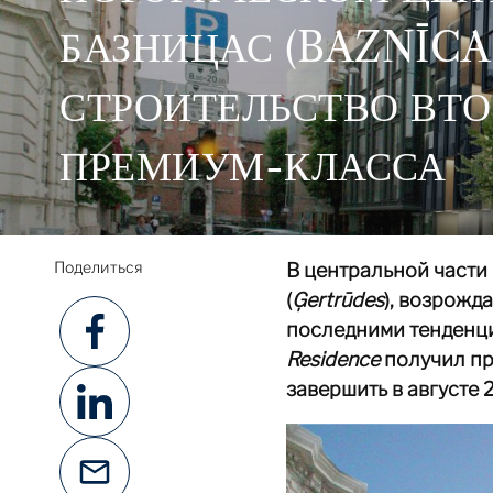
БАЗНИЦАС (BAZNĪCA
СТРОИТЕЛЬСТВО ВТО
ПРЕМИУМ-КЛАССА
Поделиться
В центральной части 
(
Ģertrūdes
), возрожд
последними тенденци
Residence
получил пр
завершить в августе 