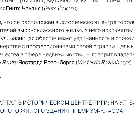
к комфорту и общему качеству жизни», — комменти
st
Гинтс Чаканс
(
Gints Čakāns
).
м, что он расположен в историческом центре город
ателей высококлассного жилья. У него исключител
о ул. Базницас обеспечивает уединенность и спок
тнерстве с профессионалами своей отрасли, цель к
ачества в сфере недвижимости», — говорит владел
 Realty
Вестардс Розенбергс
(
Vestards Rozenbergs
).
.
РТАЛ В ИСТОРИЧЕСКОМ ЦЕНТРЕ РИГИ: НА УЛ. Б
ТОРОГО ЖИЛОГО ЗДАНИЯ ПРЕМИУМ-КЛАССА