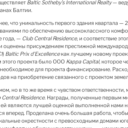
уществляет
Baltic Sotheby’s International Realty
— вед
ранах Балтии.
ее, что уникальность первого здания квартала — 
ованиями по обеспечению высококлассного комфор
е года, —
Club Central Residence
, и соответствие эт
и оценены присуждением престижной междунаро
I
)
Baltic
Prix
d’Excellence
как лучшему новому проек
м этого проекта было ООО
Kappa Capital
, которое 
необходимое для проекта финансирование. Расходы
одов на приобретение связанного с проектом земел
мом, но в то же время с чувством ответственности
 Central Residence
. Награды, полученные первым м
ей являются лучшей оценкой выполненной нами на 
ся вперед. Проделана очень большая работа, чтобы
икальные окрестности с превосходными домами юг