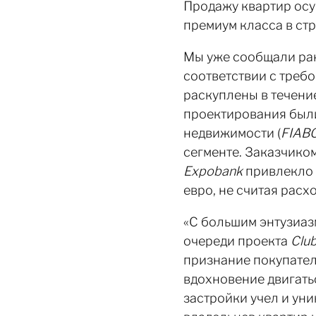
Продажу квартир ос
премиум класса в ст
Мы уже сообщали ран
соответствии с треб
раскуплены в течени
проектирования был
недвижимости (
FIABC
сегменте. Заказчико
Expobank
привлекло 
евро, не считая расх
«С большим энтузиаз
очереди проекта
Club
признание покупател
вдохновение двигать
застройки учел и ун