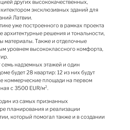
ацией других высококачественных,
хитектором эксклюзивных зданий для
аний Латвии.
етике уже построенного в рамках проекта
ые архитектурные решения и тональности,
ды материалы. Также и отделочные
ным уровнем высококлассного комфорта,
ир.
т семь надземных этажей и один
ме будет 28 квартир: 12 из них будут
же коммерческие площади на первом
иная с 3500 EUR/м².
 один из самых признанных
ере планирования и реализации
ии, который помогал также и в создании