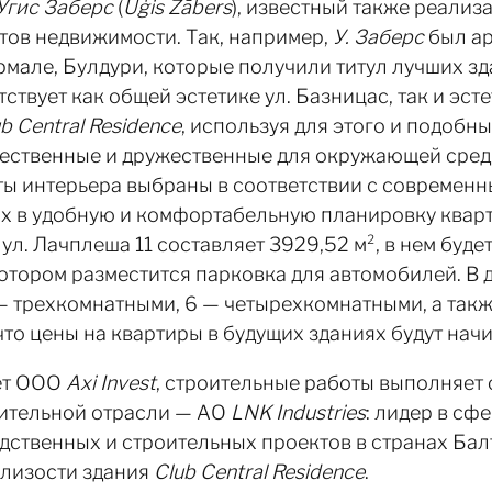
Угис Заберс
(
Uģis Zābers
), известный также реализ
ов недвижимости. Так, например,
У. Заберс
был ар
мале, Булдури, которые получили титул лучших зд
ствует как общей эстетике ул. Базницас, так и эст
b Central Residence
, используя для этого и подобн
ачественные и дружественные для окружающей сре
ты интерьера выбраны в соответствии с современ
х в удобную и комфортабельную планировку кварт
л. Лачплеша 11 составляет 3929,52 м², в нем буде
отором разместится парковка для автомобилей. В до
— трехкомнатными, 6 — четырехкомнатными, а так
что цены на квартиры в будущих зданиях будут нач
ает ООО
Axi Invest
, строительные работы выполняет
оительной отрасли — АО
LNK Industries
: лидер в сф
ственных и строительных проектов в странах Балт
лизости здания
Club Central Residence
.