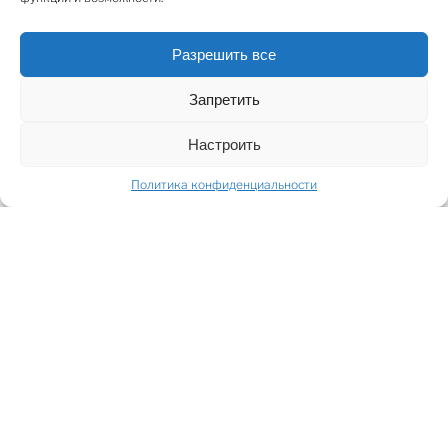
комнаты. Общая площадь квартиры составляет 171,8
кв. м., 162,4 кв. м жилая площадь и 9,4 кв. м. балкон. В
цену аренды включена подземная стоянка для двух
Разрешить все
машин.
Запретить
SHARE
Настроить
Политика конфиденциальности
ПОДЕЛИТЬСЯ