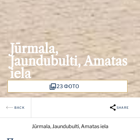
Jūrmala,
Jaundubulti, Amatas
iela
23 ФОТО
BACK
SHARE
Jūrmala, Jaundubulti, Amatas iela