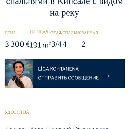
спальнями в Кипсале с видом
на реку
ПЛОЩАДЬ
ЦЕНА
ЭТАЖ
СПАЛЬНЯ
ВАННАЯ
3 300 €
3/4
4
2
191 m
2
LĪGA KOHTANENA
OТПРАВИТЬ СООБЩЕНИЕ
УДОБСТВА
✓
Балкон
✓
Ванна
✓
Гардероб
✓
Электричество