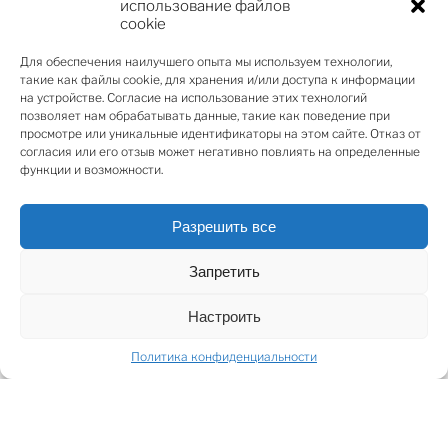
использование файлов
Квартира расположена на 3/4 этаже, общая площадь
cookie
– 190,5 кв.м. Планировка включает в себя: прихожую,
Для обеспечения наилучшего опыта мы используем технологии,
просторную кухню с обеденной зоной, гостиную с
такие как файлы cookie, для хранения и/или доступа к информации
телевизором и зоной отдыха, 4 отдельные спальни и
на устройстве. Согласие на использование этих технологий
3 ванные комнаты, 2 небольших балкона – каждый
позволяет нам обрабатывать данные, такие как поведение при
просмотре или уникальные идентификаторы на этом сайте. Отказ от
площадью 6,8 кв.м.
согласия или его отзыв может негативно повлиять на определенные
В стоимость аренды входит пользование 1-им
функции и возможности.
подземным парковочным местом.
Квартира сдается в аренду с полной внутренней
Разрешить все
отделкой и мебелью, оборудована бытовой техникой
немецкой марки Bulthaup и встроенной кухонной
Запретить
техникой Gaggenau, встроенными шкафами,
светильниками и оборудованными ванными
Настроить
комнатами.
Политика конфиденциальности
Кипсала — прекрасное место в городе, где можно
насладиться тишиной, близостью к природе,
великолепными видами на Даугаву, башни Старой