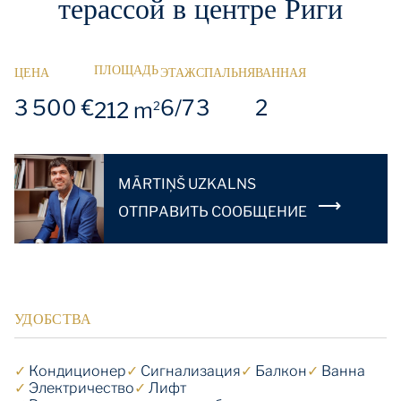
терассой в центре Риги
ПЛОЩАДЬ
ЦЕНА
ЭТАЖ
СПАЛЬНЯ
ВАННАЯ
3 500 €
6/7
3
2
212 m
2
MĀRTIŅŠ UZKALNS
OТПРАВИТЬ СООБЩЕНИЕ
УДОБСТВА
✓
Кондиционер
✓
Cигнализация
✓
Балкон
✓
Ванна
✓
Электричество
✓
Лифт