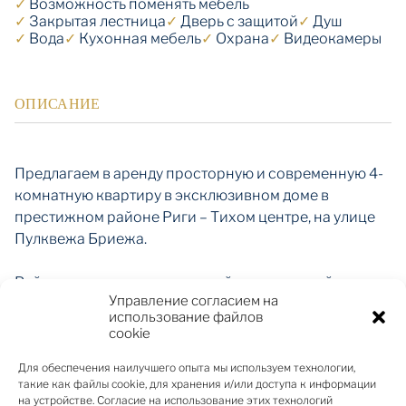
✓
Возможность поменять мебель
✓
Закрытая лестница
✓
Дверь с защитой
✓
Душ
✓
Вода
✓
Кухонная мебель
✓
Охрана
✓
Видеокамеры
ОПИСАНИЕ
Предлагаем в аренду просторную и современную 4-
комнатную квартиру в эксклюзивном доме в
престижном районе Риги – Тихом центре, на улице
Пулквежа Бриежа.
Район славится великолепной архитектурой
Управление согласием на
югендстиля, ухоженными городскими парками,
использование файлов
представительскими резиденциями, посольствами,
cookie
престижными офисами, изысканными ресторанами
и уютными кафе – всё находится в нескольких
Для обеспечения наилучшего опыта мы используем технологии,
такие как файлы cookie, для хранения и/или доступа к информации
минутах ходьбы.
на устройстве. Согласие на использование этих технологий