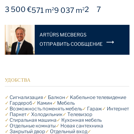
3 500 €
2
7
571 m
9 037 m
2
2
ARTŪRS MECBERGS
OТПРАВИТЬ СООБЩЕНИЕ
УДОБСТВА
✓
Cигнализация
✓
Балкон
✓
Kабельное телевидение
✓
Гардероб
✓
Камин
✓
Мебель
✓
Возможность поменять мебель
✓
Гараж
✓
Интернет
✓
Паркет
✓
Холодильник
✓
Телевизор
✓
Стиральная машина
✓
Кухонная мебель
✓
Отдельные комнаты
✓
Новая сантехника
✓
Закрытый двор
✓
Отдельный вход
✓