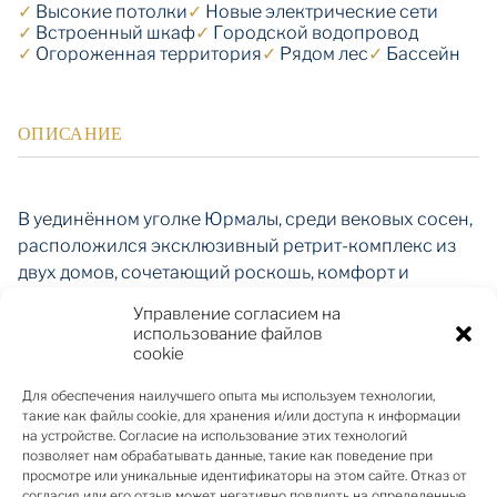
✓
Высокие потолки
✓
Новые электрические сети
✓
Встроенный шкаф
✓
Городской водопровод
✓
Огороженная территория
✓
Рядом лес
✓
Бассейн
ОПИСАНИЕ
В уединённом уголке Юрмалы, среди вековых сосен,
расположился эксклюзивный ретрит-комплекс из
двух домов, сочетающий роскошь, комфорт и
гармонию с природой. Частный земельный участок 9
Управление согласием на
037 м² обеспечивает полное уединение и
использование файлов
абсолютный покой, создавая идеальное
cookie
пространство для жизни и отдыха в любое время
Для обеспечения наилучшего опыта мы используем технологии,
года.
такие как файлы cookie, для хранения и/или доступа к информации
на устройстве. Согласие на использование этих технологий
позволяет нам обрабатывать данные, такие как поведение при
просмотре или уникальные идентификаторы на этом сайте. Отказ от
Основной дом (435 м²) спроектирован с учётом
согласия или его отзыв может негативно повлиять на определенные