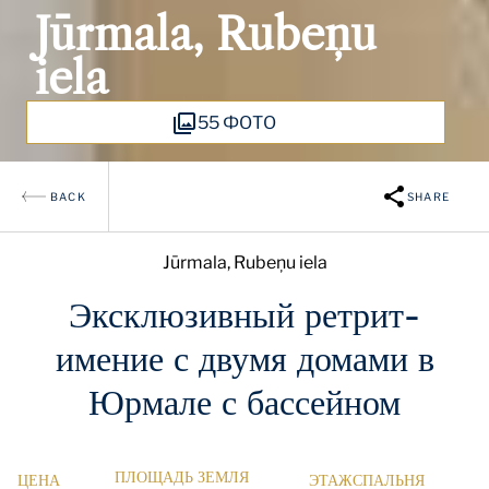
Jūrmala, Rubeņu
iela
55 ФОТО
BACK
SHARE
Jūrmala, Rubeņu iela
Эксклюзивный ретрит-
имение с двумя домами в
Юрмале с бассейном
ПЛОЩАДЬ
ЗЕМЛЯ
ЦЕНА
ЭТАЖ
СПАЛЬНЯ