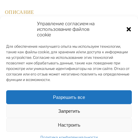
ОПИСАНИЕ
Управление согласием на
использование файлов
cookie
В Юрмале, Булдури, предлагаем на аренду
просторную часть 3-х этажного двухквартирного
Для обеспечения наилучшего опыта мы используем технологии,
дома. Качественный дом с просторными и светлыми
такие как файлы cookie, для хранения и/или доступа к информации
комнатами, солнечным балконом и удобной
на устройстве. Согласие на использование этих технологий
позволяет нам обрабатывать данные, такие как поведение при
планировкой. На первом этаже дома - прихожая,
просмотре или уникальные идентификаторы на этом сайте. Отказ от
просторная гостиная с камином, отдельная,
согласия или его отзыв может негативно повлиять на определенные
полностью оборудованная кухня с обеденной зоной
функции и возможности.
и просторный санузел. На 2 этаже дома - две
просторные спальни, гардеробная, прихожая и
Разрешить все
просторная ванная комната. На третьем этаже –
просторная и светлая спальня и туалет. В спальнях
Запретить
большие встроенные шкафы, в доме много окон,
высота потолков 2,80 м. На цокольном этаже здания
Настроить
расположены гараж на 1 машину, подсобное
Политика конфиденциальности