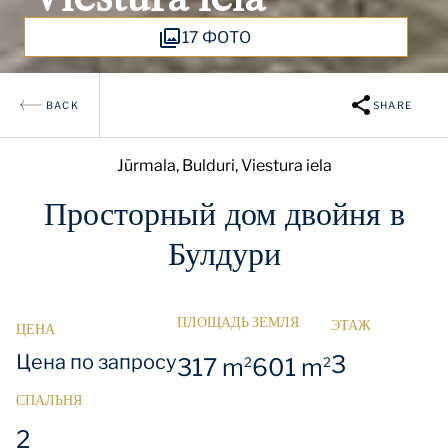
17 ФОТО
BACK
SHARE
Jūrmala, Bulduri, Viestura iela
Просторный дом двойня в
Булдури
ПЛОЩАДЬ
ЗЕМЛЯ
ЭТАЖ
ЦЕНА
Цена по запросу
3
317 m
601 m
2
2
СПАЛЬНЯ
2