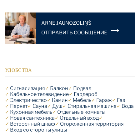
ARNE JAUNOZOLIŅŠ
OТПРАВИТЬ СООБЩЕНИЕ
УДОБСТВА
✓
Cигнализация
✓
Балкон
✓
Подвал
✓
Kабельное телевидение
✓
Гардероб
✓
Электричество
✓
Камин
✓
Мебель
✓
Гараж
✓
Газ
✓
Паркет
✓
Сауна
✓
Душ
✓
Стиральная машина
✓
Вода
✓
Кухонная мебель
✓
Отдельные комнаты
✓
Новая сантехника
✓
Отдельный вход
✓
✓
Встроенный шкаф
✓
Огороженная территория
✓
Вход со стороны улицы