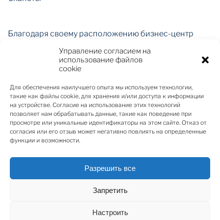
Благодаря своему расположению бизнес-центр
предлагает профессиональную среду с
Управление согласием на
современными удобствами. Поблизости находятся
использование файлов
cookie
магазины, торговый центр и различные
профессиональные офисные здания,
Для обеспечения наилучшего опыта мы используем технологии,
предоставляющие необходимые услуги в пределах
такие как файлы cookie, для хранения и/или доступа к информации
легкой досягаемости. До офиса также легко
на устройстве. Согласие на использование этих технологий
позволяет нам обрабатывать данные, такие как поведение при
добраться на общественном транспорте.
просмотре или уникальные идентификаторы на этом сайте. Отказ от
согласия или его отзыв может негативно повлиять на определенные
Площадь помещения составляет 1020 м2;
функции и возможности.
Этаж - 3, лифт;
Парковка - для сотрудников и посетителей
Разрешить все
предусмотрена вместительная подземная и
наземная парковка, а гости могут парковаться в
Запретить
течение часа бесплатно;
Безопасность - здание оборудовано системой
Настроить