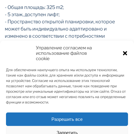
- Общая площадь: 325 m2;
- 5 этаж, доступен лифт;
- Пространство открытой планировки, которое
может быть индивидуально адаптировано и
изменено в соответствии с потребностями
арендатора;
Управление согласием на
- Большие открывающиеся окна, оснащенные
использование файлов
автоматическими наружными жалюзи;
cookie
- Круглосуточная охрана и видеонаблюдение;
Для обеспечения наилучшего опыта мы используем технологии,
- Общее лобби, кафетерии и терраса на 7 этаже;
такие как файлы cookie, для хранения и/или доступа к информации
- Офисные помещения площадью от 132 м2 до 458 м2;
на устройстве. Согласие на использование этих технологий
- Коммерческие площади от 232 м2 до 833 м2 на 1
позволяет нам обрабатывать данные, такие как поведение при
просмотре или уникальные идентификаторы на этом сайте. Отказ от
этаже.
согласия или его отзыв может негативно повлиять на определенные
функции и возможности.
Современные технологии:
- LEED-сертификат;
Разрешить все
- Экологически чистое и энергоэффективное здание
- интеллектуальный климат-контроль обеспечивает
Запретить