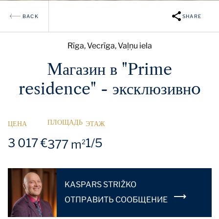
BACK
SHARE
Rīga, Vecrīga, Vaļņu iela
Mагазин в "Prime
residence" - эксклюзивнo
ПЛОЩАДЬ
ЦЕНА
ЭТАЖ
3 017 €
1/5
377 m
2
KASPARS STRIŽKO
OТПРАВИТЬ СООБЩЕНИЕ