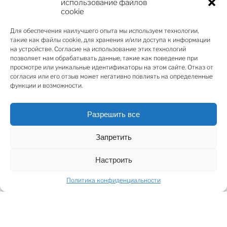
ювелирных изделий.
использование файлов
cookie
Для обеспечения наилучшего опыта мы используем технологии,
Это здание – единственное новое строительство
такие как файлы cookie, для хранения и/или доступа к информации
среди исторических зданий Старой Риги, оно было
на устройстве. Согласие на использование этих технологий
позволяет нам обрабатывать данные, такие как поведение при
построено в 2006 году в соответствии с самыми
просмотре или уникальные идентификаторы на этом сайте. Отказ от
высокими стандартами качества. В отделке
согласия или его отзыв может негативно повлиять на определенные
интерьера и экстерьера использованы материалы
функции и возможности.
высшего качества, включая натуральные каменные
плиты, гранит, мрамор и дерево.
Разрешить все
Предлагаются в аренду отличные торговые
Запретить
помещения на одной из самых оживленных улиц
Старой Риги – улице Ваļню. Магазин расположен на
Настроить
двух этажах, с современным оформлением,
Политика конфиденциальности
кондиционером и большими витринами,
выходящими на улицу Ваљню.
SHARE