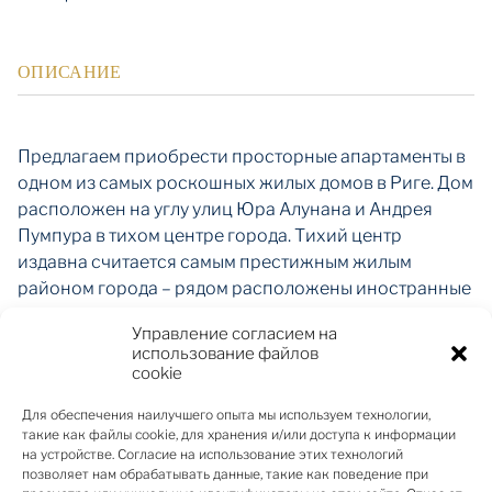
ОПИСАНИЕ
Предлагаем приобрести просторные апартаменты в
одном из самых роскошных жилых домов в Риге. Дом
расположен на углу улиц Юра Алунана и Андрея
Пумпура в тихом центре города. Тихий центр
издавна считается самым престижным жилым
районом города – рядом расположены иностранные
посольства, жилые дома, выполненные в уникальном
Управление согласием на
Югендстиле, обустроенные и озелененные парки,
использование файлов
финансовые учреждения, рестораны высшего
cookie
класса, а также все необходимые услуги.
Для обеспечения наилучшего опыта мы используем технологии,
Апартаменты расположены на третьем этаже дома; в
такие как файлы cookie, для хранения и/или доступа к информации
доме встроенный лифт, полностью ренновирована
на устройстве. Согласие на использование этих технологий
лестничная клетка, мраморная отделка. Планировка
позволяет нам обрабатывать данные, такие как поведение при