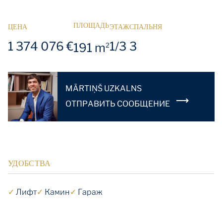
ПЛОЩАДЬ
ЦЕНА
ЭТАЖ
СПАЛЬНЯ
1 374 076 €
1/3
3
191 m
2
MĀRTIŅŠ UZKALNS
OТПРАВИТЬ СООБЩЕНИЕ
УДОБСТВА
✓
Лифт
✓
Камин
✓
Гараж