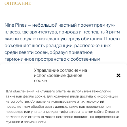
ОПИСАНИЕ
Nine Pines — небольшой частный проект премиум-
класса, где архитектура, природа и неспешный ритм
жизни создают изысканную среду обитания. Проект
объединяет шесть резиденций, расположенных
среди девяти сосен, образуя приватное,
гармоничное пространство с собственным
характером.
Управление согласием на
использование файлов
Здание состоит из трёх этажей, на каждом из
cookie
которых расположено по три квартиры. Каждая
Для обеспечения наилучшего опыта мы используем технологии,
квартира имеет окна на трёх фасадах, поэтому
такие как файлы cookie, для хранения и/или доступа к информации
естественный свет проникает в комнаты с трёх
на устройстве. Согласие на использование этих технологий
сторон на протяжении всего дня. Чистые линии,
позволяет нам обрабатывать данные, такие как поведение при
просмотре или уникальные идентификаторы на этом сайте. Отказ от
панорамное остекление и натуральные материалы
согласия или его отзыв может негативно повлиять на определенные
позволяют архитектуре органично вписаться в
функции и возможности.