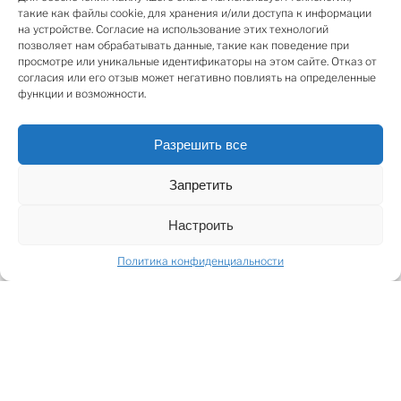
комната.
такие как файлы cookie, для хранения и/или доступа к информации
Количество квартир на каждом этаже: 4 квартиры, по
на устройстве. Согласие на использование этих технологий
2 на каждом этаже.
позволяет нам обрабатывать данные, такие как поведение при
просмотре или уникальные идентификаторы на этом сайте. Отказ от
За отдельную плату можно приобрести 1
согласия или его отзыв может негативно повлиять на определенные
парковочное место во дворе.
функции и возможности.
Преимущества здания и територии:
Закрытая, охраняемая территория с
Разрешить все
автоматическими воротами;
Мощеный двор, зеленая зона и детская площадка;
Запретить
Возможность жить в тихой, чистой и безопасной
среде.
Настроить
Расположение:
Жилой комплекс расположен в Друвциемсе — тихом
Политика конфиденциальности
частном жилом районе между рекой Лиелупе и
муниципальным лесом. Окружение состоит из
небольших частных домов с цветущими садами и
тихими улочками.
До станции и школы Яундубулти — 1,5 км или ~20
минут пешком по освещенной пешеходной дорожке.