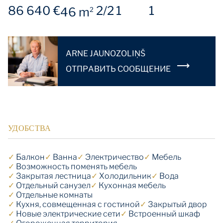
86 640 €
2/2
1
1
46 m
2
ARNE JAUNOZOLIŅŠ
OТПРАВИТЬ СООБЩЕНИЕ
УДОБСТВА
✓
Балкон
✓
Ванна
✓
Электричество
✓
Мебель
✓
Возможность поменять мебель
✓
Закрытая лестница
✓
Холодильник
✓
Вода
✓
Отдельный санузел
✓
Кухонная мебель
✓
Отдельные комнаты
✓
Кухня, совмещенная с гостиной
✓
Закрытый двор
✓
Новые электрические сети
✓
Встроенный шкаф