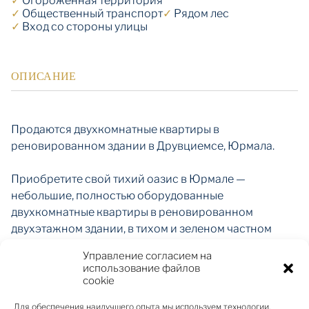
✓
Огороженная территория
✓
Общественный транспорт
✓
Рядом лес
✓
Вход со стороны улицы
ОПИСАНИЕ
Продаются двухкомнатные квартиры в
реновированном здании в Друвциемсе, Юрмала.
Приобретите свой тихий оазис в Юрмале —
небольшие, полностью оборудованные
двухкомнатные квартиры в реновированном
двухэтажном здании, в тихом и зеленом частном
жилом районе.
Управление согласием на
Удобства квартиры: гостиная с мебелью и прямым
использование файлов
выходом на террасу, кухонная зона с мебелью и
cookie
бытовой техникой, спальня с мебелью, ванная
Для обеспечения наилучшего опыта мы используем технологии,