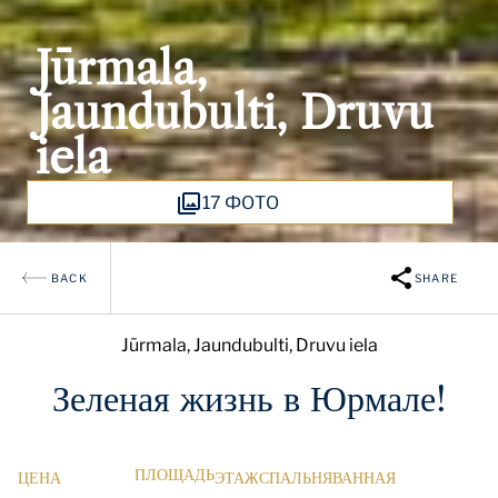
Jūrmala,
Jaundubulti, Druvu
iela
17 ФОТО
BACK
SHARE
Jūrmala, Jaundubulti, Druvu iela
Зеленая жизнь в Юрмале!
ПЛОЩАДЬ
ЦЕНА
ЭТАЖ
СПАЛЬНЯ
ВАННАЯ