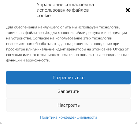
реконструированном комплексе, в 10 минутах
Управление согласием на
ходьбы от моря, в красивой зеленой зоне. Здание
использование файлов
cookie
было полностью отремонтировано в 2023 году с
использованием самых современных технологий и
Для обеспечения наилучшего опыта мы используем технологии,
новейших решений. Возможна установка зарядных
такие как файлы cookie, для хранения и/или доступа к информации
станций для электромобилей. Жизнь в тихой Юрмале
на устройстве. Согласие на использование этих технологий
позволяет нам обрабатывать данные, такие как поведение при
– всего в 30 минутах езды от Риги, в 10 минутах
просмотре или уникальные идентификаторы на этом сайте. Отказ от
ходьбы от моря и рядом со станцией Яундубулту –
согласия или его отзыв может негативно повлиять на определенные
идеальное место.
функции и возможности.
Компактные апартаменты с удобной планировкой,
Разрешить все
ничего лишнего – гостиная, совмещенная с
кухонной зоной, и отдельная спальня. Ценность
Запретить
квартиры определенно увеличивают два балкона, на
которые можно попасть отдельно из гостиной и
Настроить
спальни.
Политика конфиденциальности
Квартиры станут отличными летними домами,
квартирами для сдачи в аренду и прекрасным
местом для проведения времени на природе.