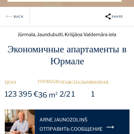
BACK
SHARE
Jūrmala, Jaundubulti, Krišjāņa Valdemāra iela
Экономичные апартаменты в
Юрмале
ПЛОЩАДЬ
ЦЕНА
ЭТАЖ
СПАЛЬНЯ
ВАННАЯ
123 395 €
2/2
1
1
36 m
2
ARNE JAUNOZOLIŅŠ
OТПРАВИТЬ СООБЩЕНИЕ