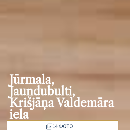
Jūrmala,
Jaundubulti,
Krišjāņa Valdemāra
iela
14 ФОТО