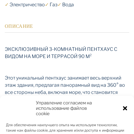
✓
Электричество
✓
Газ
✓
Вода
ОПИСАНИЕ
ЭКСКЛЮЗИВНЫЙ 3-КОМНАТНЫЙ ПЕНТХАУС С
ВИДОМ НА МОРЕ И ТЕРРАСОЙ 90 М²
Этот уникальный пентхаус занимает весь верхний
этаж здания, предлагая панорамный вид на 360° во
все стороны неба, включая море, что становится
ежедневным удовольствием. С впечатляющей
Управление согласием на
террасы площадью 90 м² можно наблюдать как за
использование файлов
cookie
волнами, так и за движением солнца по небу, что
создает особое ощущение свободы и уединения.
Для обеспечения наилучшего опыта мы используем технологии,
такие как файлы cookie, для хранения и/или доступа к информации