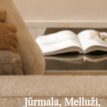
Jūrmala, Melluži,