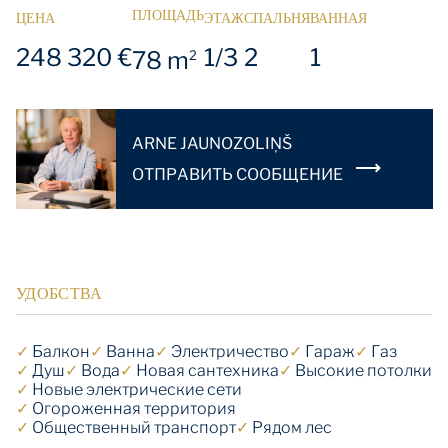
ПЛОЩАДЬ
ЦЕНА
ЭТАЖ
СПАЛЬНЯ
ВАННАЯ
248 320 €
1/3
2
1
78 m
2
ARNE JAUNOZOLIŅŠ
OТПРАВИТЬ СООБЩЕНИЕ
УДОБСТВА
✓
Балкон
✓
Ванна
✓
Электричество
✓
Гараж
✓
Газ
✓
Душ
✓
Вода
✓
Новая сантехника
✓
Высокие потолки
✓
Новые электрические сети
✓
Огороженная территория
✓
Общественный транспорт
✓
Рядом лес