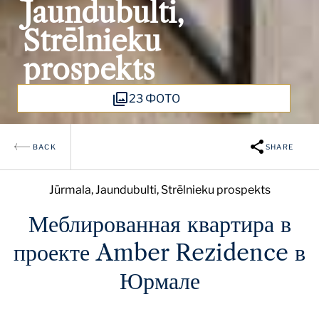
Jaundubulti,
Strēlnieku
prospekts
23 ФОТО
BACK
SHARE
Jūrmala, Jaundubulti, Strēlnieku prospekts
Меблированная квартира в
проекте Amber Rezidence в
Юрмале