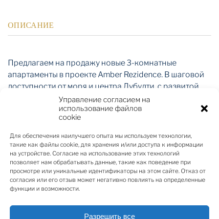
ОПИСАНИЕ
Предлагаем на продажу новые 3-комнатные
апартаменты в проекте Amber Rezidence. В шаговой
доступности от моря и центра Дубулти, с развитой
городской инфраструктурой. Объект сдан в
Управление согласием на
использование файлов
эксплуатацию 07.03.2024.
cookie
Квартира с удобной и функциональной
Для обеспечения наилучшего опыта мы используем технологии,
планировкой. Состоит из гостиной с кухонной
такие как файлы cookie, для хранения и/или доступа к информации
на устройстве. Согласие на использование этих технологий
зоной, 2 спален, 1 ванной комнаты, и балкона. Жилая
позволяет нам обрабатывать данные, такие как поведение при
площадь: 77.6 м², площадь балкона 9.9, общая
просмотре или уникальные идентификаторы на этом сайте. Отказ от
площадь 77.6 Светлые панорамные окна, высота
согласия или его отзыв может негативно повлиять на определенные
функции и возможности.
потолков в комнатах: 2,95 м.
Данный апартамент продается с мебелью.
Качественная внутренняя отделка и качественное
Разрешить все