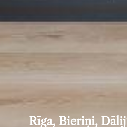
Rīga, Bieriņi, Dāli