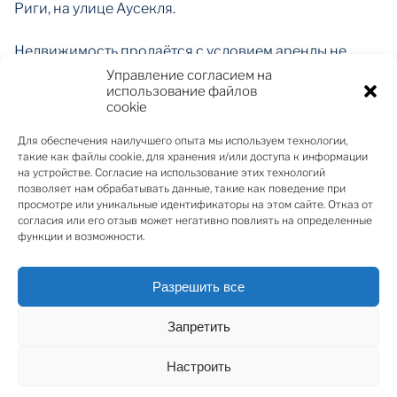
Риги, на улице Аусекля.
Недвижимость продаётся с условием аренды не
менее 1 года. Арендная плата 1500 евро плюс
Управление согласием на
использование файлов
коммунальные услуги.
cookie
Квартира расположена на пятом этаже, из окон
Для обеспечения наилучшего опыта мы используем технологии,
открывается вид на парк Виестурдарз и просторный
такие как файлы cookie, для хранения и/или доступа к информации
на устройстве. Согласие на использование этих технологий
двор. Общая площадь – 93 м².
позволяет нам обрабатывать данные, такие как поведение при
просмотре или уникальные идентификаторы на этом сайте. Отказ от
Текущая планировка приспособлена под офисные
согласия или его отзыв может негативно повлиять на определенные
функции и возможности.
нужды: просторная переговорная, два отдельных
кабинета, зона кухни, место для секретариата и
санузел.
Разрешить все
Запретить
Преимущества объекта:
Настроить
реновированное здание с лифтом;