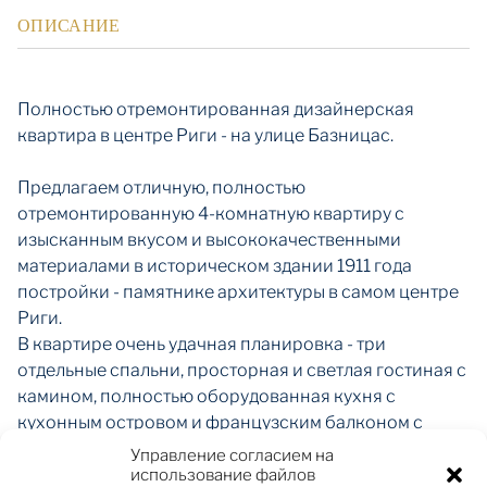
ОПИСАНИЕ
Полностью отремонтированная дизайнерская
квартира в центре Риги - на улице Базницас.
Предлагаем отличную, полностью
отремонтированную 4-комнатную квартиру с
изысканным вкусом и высококачественными
материалами в историческом здании 1911 года
постройки - памятнике архитектуры в самом центре
Риги.
В квартире очень удачная планировка - три
отдельные спальни, просторная и светлая гостиная с
камином, полностью оборудованная кухня с
кухонным островом и французским балконом с
видом на зеленый двор, две элегантные ванные
Управление согласием на
комнаты - одна ванная с душем и ванной, другая с
использование файлов