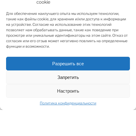
cookie
душем, а также удобная гардеробная и подсобное
помещение.
Для обеспечения наилучшего опыта мы используем технологии,
В отделке использованы высококачественные
такие как файлы cookie, для хранения и/или доступа к информации
на устройстве. Согласие на использование этих технологий
материалы и современные решения — премиальный
позволяет нам обрабатывать данные, такие как поведение при
паркет Coswick, полы с подогревом в ванных
просмотре или уникальные идентификаторы на этом сайте. Отказ от
комнатах, качественная позолоченная сантехника
согласия или его отзыв может негативно повлиять на определенные
функции и возможности.
Hansgrohe, раковины и унитаз Villeroy & Boch.
Элегантные элементы дизайна – потолочные
украшения из гипса, эксклюзивные межкомнатные
Разрешить все
двери, дизайнерские радиаторы.
На кухне столешница из искусственного камня, не
Запретить
требующего особого ухода, пол с водостойким
Настроить
покрытием, холодильник Bosch, посудомоечная
машина и микроволновая печь, духовой шкаф
Политика конфиденциальности
Electrolux и индукционная варочная панель. Во всей
квартире установлены новые 3-х камерные
деревянные окна с системой безопасности для
детей, новые чугунные радиаторы с термостатами,
новая электропроводка, освещение с