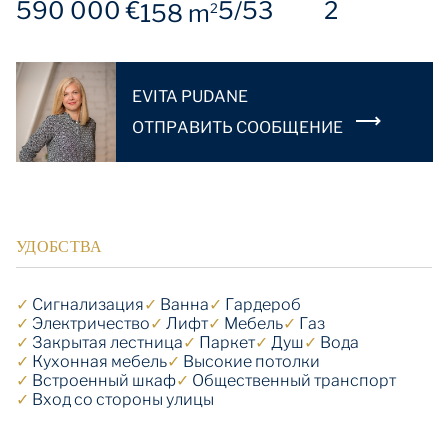
590 000 €
5/5
3
2
158 m
2
EVITA PUDANE
OТПРАВИТЬ СООБЩЕНИЕ
УДОБСТВА
✓
Cигнализация
✓
Ванна
✓
Гардероб
✓
Электричество
✓
Лифт
✓
Мебель
✓
Газ
✓
Закрытая лестница
✓
Паркет
✓
Душ
✓
Вода
✓
Кухонная мебель
✓
Высокие потолки
✓
Встроенный шкаф
✓
Общественный транспорт
✓
Вход со стороны улицы