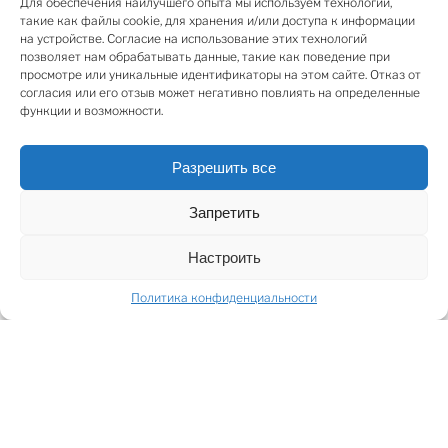
Для обеспечения наилучшего опыта мы используем технологии,
Строительство началось в конце ноября 2025 года.
такие как файлы cookie, для хранения и/или доступа к информации
Планируемый срок завершения строительства и
на устройстве. Согласие на использование этих технологий
позволяет нам обрабатывать данные, такие как поведение при
ввода здания в эксплуатацию – конец 2027 года.
просмотре или уникальные идентификаторы на этом сайте. Отказ от
согласия или его отзыв может негативно повлиять на определенные
Планировка и площадь:
функции и возможности.
• Общая площадь – 109.4 м²
• Объединенная жилая зона с кухней – 28.8 м²
Разрешить все
• Спальня – 27.6 м²
• Спальня – 12.9 м²
Запретить
• Спальня – 15.7 м²
• Санузел – 5.3 м²
Настроить
• Санузел – 5 м²
Политика конфиденциальности
Качественная новостройка с современными
решениями:
• напольное покрытие – трехслойный паркет;
• электрический подогрев пола в санузле;
• центральное отопление с радиаторами в остальной
части квартиры;