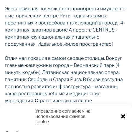
Эксклюзивная возможность приобрести имущество
в историческом центре Риги - одна из самых
престижных и востребованных локаций в городе. 4-
комнатная квартира в доме А проекта CENTRUS -
компатная, функциональная и тщательно
продуманная. Идеальное жилое пространство!
Отличная локация в самом сердце столицы. Вокруг
главные жемчужины города – Верманский парк (4
минуты ходьбы), Латвийская национальная опера,
памятник Свободы и Старая Рига. В близи доступна
полностью развитая инфраструктура – магазины,
кафе, рестораны, учебные и медицинские
учреждения. Стратегически выгодное
расположение обеспечивает удобный доступ к
Управление согласием на
рабочим местам, школам и общественному
использование файлов
транспорту, делая повседневную жизнь простой и
cookie
эффективной.