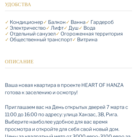
УДОБСТВА
✓
Кондиционер
✓
Балкон
✓
Ванна
✓
Гардероб
✓
Электричество
✓
Лифт
✓
Душ
✓
Вода
✓
Отдельный санузел
✓
Огороженная территория
✓
Общественный транспорт
✓
Витрина
ОПИСАНИЕ
Ваша новая квартира в проекте HEART OF HANZA
готова к заселению и осмотру!
Приглашаем вас на День открытых дверей 7 марта с
11:00 до 16:00 по адресу: улица Ханзас, 3B, Рига.
Выберите наиболее удобное для вас время
просмотра и откройте для себя свой новый дом.
Цены за квадратный метр от 3000 евро-3100 евро за