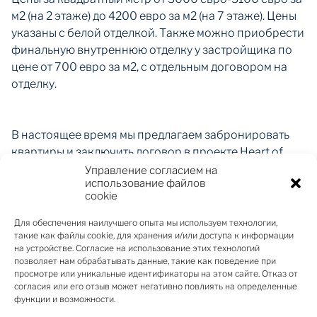
м2 (на 2 этаже) до 4200 евро за м2 (на 7 этаже). Цены
указаны с белой отделкой. Также можно приобрести
финальную внутреннюю отделку у застройщика по
цене от 700 евро за м2, с отдельным договором на
отделку.
В настоящее время мы предлагаем забронировать
квартиры и заключить договор в проекте Heart of
Hanza, Рига, улица Hanzas 3б. Здание будет введено в
Управление согласием на
использование файлов
эксплуатацию как энергоэффективный жилой дом
cookie
класса А на 127 квартир, площадь которых будет
варьироваться от 45 до 350 квадратных метров.
Для обеспечения наилучшего опыта мы используем технологии,
такие как файлы cookie, для хранения и/или доступа к информации
Расположение здания – в самом сердце города, в
на устройстве. Согласие на использование этих технологий
охранной зоне всемирного наследия ЮНЕСКО
позволяет нам обрабатывать данные, такие как поведение при
исторического центра Риги и на территории
просмотре или уникальные идентификаторы на этом сайте. Отказ от
согласия или его отзыв может негативно повлиять на определенные
памятников градостроительной архитектуры
функции и возможности.
государственного значения с отличной городской