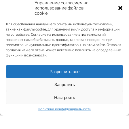
просторная 4-комнатная квартира занимает весь
Управление согласием на
использование файлов
второй этаж здания, предлагая как уединение, так и
cookie
разнообразные возможности использования.
Для обеспечения наилучшего опыта мы используем технологии,
такие как файлы cookie, для хранения и/или доступа к информации
ПРЕИМУЩЕСТВА недвижимости:
на устройстве. Согласие на использование этих технологий
Просторная и функциональная планировка –
позволяет нам обрабатывать данные, такие как поведение при
полностью готовые к использованию помещения с
просмотре или уникальные идентификаторы на этом сайте. Отказ от
согласия или его отзыв может негативно повлиять на определенные
высококачественной отделкой и сантехникой.
функции и возможности.
Две ванных комнаты и гостевой санузел – удобство
как для частного проживания, так и для
коммерческих нужд.
Разрешить все
Современные инженерные технологии –
Запретить
централизованная система кондиционирования
воздуха и индивидуальные счетчики отопления для
Настроить
эффективного контроля энергопотребления.
Привилегированное расположение – историческое
Политика конфиденциальности
место с панорамным видом на Старую Ригу и реку
Даугава.