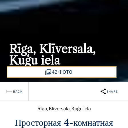
Rīga, Klīversala,
Kuģu iela
42 ФОТО
BACK
SHARE
Rīga, Klīversala, Kuģu iela
Просторная 4-комнатная