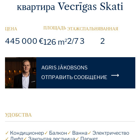
квартира Vecrīgas Skati
ПЛОЩАДЬ
ЦЕНА
ЭТАЖ
СПАЛЬНЯ
ВАННАЯ
445 000 €
2/7
3
2
126 m
2
AGRIS JĀKOBSONS
OТПРАВИТЬ СООБЩЕНИЕ
УДОБСТВА
✓
Кондиционер
✓
Балкон
✓
Ванна
✓
Электричество
✓
Лифт
✓
Закрытая лестница
✓
Паркет