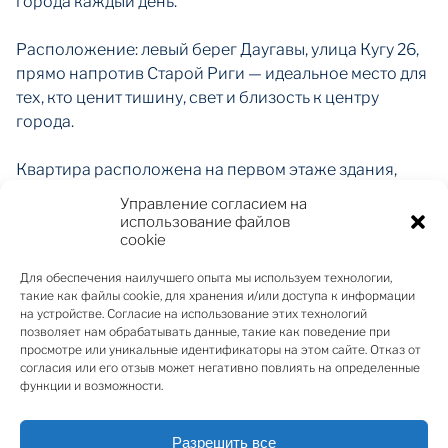
города каждый день.
Расположение: левый берег Даугавы, улица Кугу 26,
прямо напротив Старой Риги — идеальное место для
тех, кто ценит тишину, свет и близость к центру
города.
Квартира расположена на первом этаже здания,
высота потолков — 3,6 метра, что придаёт
Управление согласием на
пространству ощущение света и элегантности.
использование файлов
cookie
Планировка и интерьер:
Для обеспечения наилучшего опыта мы используем технологии,
такие как файлы cookie, для хранения и/или доступа к информации
Просторная гостиная с дизайнерской кухней,
на устройстве. Согласие на использование этих технологий
позволяет нам обрабатывать данные, такие как поведение при
оборудованная высококачественной мебелью и
просмотре или уникальные идентификаторы на этом сайте. Отказ от
техникой,
согласия или его отзыв может негативно повлиять на определенные
функции и возможности.
Отдельная спальня с встроенными шкафами и
спокойной атмосферой,
Разрешить все