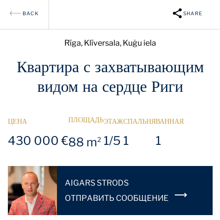
BACK
SHARE
Rīga, Klīversala, Kuģu iela
Квартира с захватывающим
видом на сердце Риги
ПЛОЩАДЬ
ЦЕНА
ЭТАЖ
СПАЛЬНЯ
ВАННАЯ
430 000 €
1/5
1
1
88 m
2
AIGARS STRODS
OТПРАВИТЬ СООБЩЕНИЕ