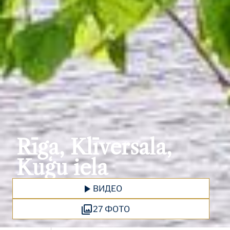
Rīga, Klīversala,
Kuģu iela
ВИДЕО
27 ФОТО