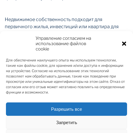
Недвижимое собственность подходит для
первичного жилья, инвестиций или квартира для
выходных или будних дней в центре Риги.
Управление согласием на
использование файлов
В доме заменены все коммуникации,
cookie
отреставрирован фасад с обеих сторон здания,
Для обеспечения наилучшего опыта мы используем технологии,
отремонтирован подъезд. Квартиры предлагается с
такие как файлы cookie, для хранения и/или доступа к информации
частично белой отделкой.
на устройстве. Согласие на использование этих технологий
позволяет нам обрабатывать данные, такие как поведение при
просмотре или уникальные идентификаторы на этом сайте. Отказ от
Улица Марияс, которая соединяется с улицей
согласия или его отзыв может негативно повлиять на определенные
Александра Чака, 20 веке была одной из самых
функции и возможности.
оживленных улиц в центре Риги. В этом районе есть
большой выбор магазинов, ресторанов и разных
Разрешить все
бытовых услуг. Хорошая инфраструктура
общественного транспорта, в 7 минутах ходьбы
Запретить
находится Рижский центральный