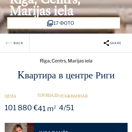
Marijas iela
17 ФОТО
BACK
SHARE
Rīga, Centrs, Marijas iela
Kвартира в центре Риги
ПЛОЩАДЬ
ЦЕНА
ЭТАЖ
ВАННАЯ
101 880 €
4/5
1
41 m
2