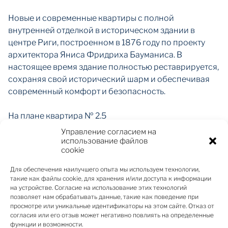
Hовые и современные квартиры с полной
внутренней отделкой в историческом здании в
центре Риги, построенном в 1876 году по проекту
архитектора Яниса Фридриха Бауманиса. В
настоящее время здание полностью реставрируется,
сохраняя свой исторический шарм и обеспечивая
современный комфорт и безопасность.
На плане квартира № 2.5
Управление согласием на
Реконструкция предусматривает создание
использование файлов
cookie
современной среды, комфорта и безопасности в
сочетании с сохранением шарма истории.
Для обеспечения наилучшего опыта мы используем технологии,
Массивные перекрытия между этажами
такие как файлы cookie, для хранения и/или доступа к информации
на устройстве. Согласие на использование этих технологий
обеспечивают полную звукоизоляцию, установлен
позволяет нам обрабатывать данные, такие как поведение при
новый современный лифт, домофон с функцией
просмотре или уникальные идентификаторы на этом сайте. Отказ от
видеосвязи.
согласия или его отзыв может негативно повлиять на определенные
функции и возможности.
Сердцем здания является историческая лестница,