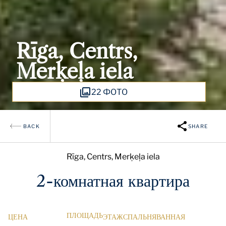
Rīga, Centrs,
Merķeļa iela
22 ФОТО
BACK
SHARE
Rīga, Centrs, Merķeļa iela
2-комнатная квартира
ПЛОЩАДЬ
ЦЕНА
ЭТАЖ
СПАЛЬНЯ
ВАННАЯ