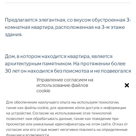
Предлагается элегантная, со вкусом обустроенная 3-
комнатная квартира, расположенная на 3-м этаже
здания.
Дом, в котором находится квартира, является
архитектурным памятником. На протяжении более
30 лет он находился без присмотра и не подвергался
реконструкции. В 2013 году была начата масштабная
Управление согласием на
реставрация с целью создания современного и
использование файлов
cookie
комфортного жилого комплекса, сочетающего
историческое очарование с удобствами 21 века.
Для обеспечения наилучшего опыта мы используем технологии,
такие как файлы cookie, для хранения и/или доступа к информации
на устройстве. Согласие на использование этих технологий
В результате был создан комплекс из трёх зданий,
позволяет нам обрабатывать данные, такие как поведение при
включающий всего 12 тщательно продуманных
просмотре или уникальные идентификаторы на этом сайте. Отказ от
квартир, предназначенных для тех, кто ценит
согласия или его отзыв может негативно повлиять на определенные
функции и возможности.