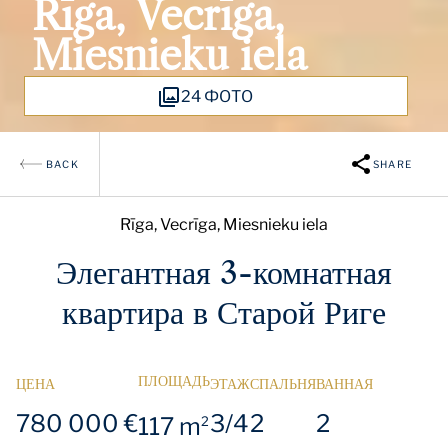
Rīga, Vecrīga,
Miesnieku iela
24 ФОТО
BACK
SHARE
Rīga, Vecrīga, Miesnieku iela
Элегантная 3-комнатная
квартира в Старой Риге
ПЛОЩАДЬ
ЦЕНА
ЭТАЖ
СПАЛЬНЯ
ВАННАЯ
780 000 €
3/4
2
2
117 m
2