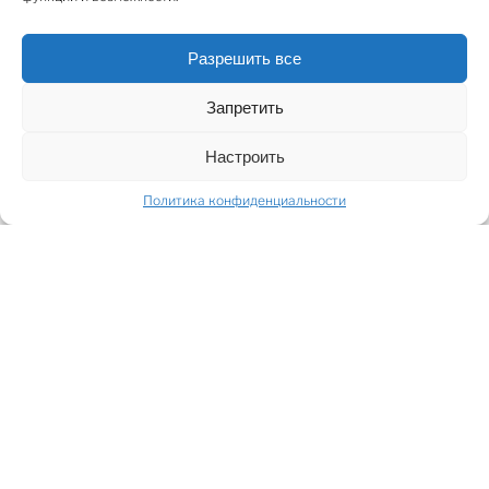
высокое качество, комфорт и утончённый дизайн.
Для удобства жителей комплекса предусмотрен
Разрешить все
частный SPA и небольшая, но функциональная
спортивная зона. Также жильцы могут отдыхать во
Запретить
внутреннем дворе, закрытом от посторонних
Настроить
взглядов, с видом на Англиканскую церковь. В
просторном и многофункциональном холле можно
Политика конфиденциальности
выпить кофе, встретиться с соседями или друзьями,
посмотреть телевизор или провести небольшое
торжество.
К каждой квартире прилагается кладовая.
Внутренняя отделка и оснащение квартир
продуманы до мелочей: отопление, вентиляция,
кондиционирование, высокая звукоизоляция и
системы безопасности. Все инженерные системы
управляются дистанционно через систему "умного
дома".