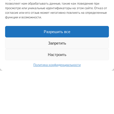
расслабиться после насыщенного дня в городе.
позволяет нам обрабатывать данные, такие как поведение при
просмотре или уникальные идентификаторы на этом сайте. Отказ от
согласия или его отзыв может негативно повлиять на определенные
Планируемые работы по реновации,
функции и возможности.
обеспечивающие наивысшее качество среды
обитания:
Разрешить все
• Полная замена всех коммуникаций – новое
электроснабжение, водопровод, канализация и
Запретить
система отопления.
• Деревянные окна с тройным остеклением.
Настроить
• Выводы для систем кондиционирования воздуха в
каждой квартире.
Политика конфиденциальности
• Счётчики тепла и домофоны для удобства в
повседневной жизни.
• Здание достигнет стандарта энергоэффективности
класса A.
• Дополнительное утепление чердака и подвала.
• Квартиры подготовлены под индивидуальную
отделку – без перегородок, чтобы идеально
соответствовать вашим пожеланиям.