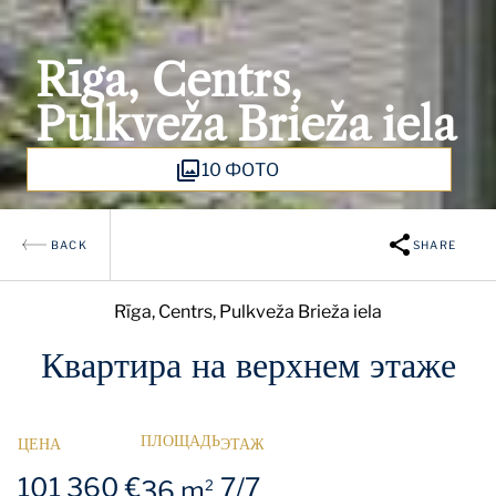
Rīga, Centrs,
Pulkveža Brieža iela
10 ФОТО
BACK
SHARE
Rīga, Centrs, Pulkveža Brieža iela
Квартира на верхнем этаже
ПЛОЩАДЬ
ЦЕНА
ЭТАЖ
101 360 €
7/7
36 m
2