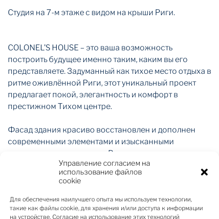
Студия на 7-м этаже с видом на крыши Риги.
COLONEL’S HOUSE – это ваша возможность
построить будущее именно таким, каким вы его
представляете. Задуманный как тихое место отдыха в
ритме оживлённой Риги, этот уникальный проект
предлагает покой, элегантность и комфорт в
престижном Тихом центре.
Фасад здания красиво восстановлен и дополнен
современными элементами и изысканными
историческими деталями. Внутреннее пространство
Управление согласием на
продумано до мелочей, чтобы создать уютную и
использование файлов
умиротворяющую атмосферу для комфорта жителей.
cookie
Главная ценность этого объекта – приватный
Для обеспечения наилучшего опыта мы используем технологии,
такие как файлы cookie, для хранения и/или доступа к информации
зелёный двор, спокойный оазис, где жители могут
на устройстве. Согласие на использование этих технологий