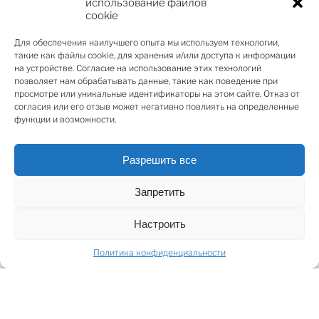
утонченным интерьером находится на девятом
использование файлов
cookie
этаже. Для тех, кто любит простор и комфорт.
Квартира продается со встроенной мебелью и
Для обеспечения наилучшего опыта мы используем технологии,
предметами интерьера. По периметру расположен
такие как файлы cookie, для хранения и/или доступа к информации
балкон, с которого открывается вид как на Старую
на устройстве. Согласие на использование этих технологий
позволяет нам обрабатывать данные, такие как поведение при
Ригу, так и на реку Даугаву и пассажирский порт.
просмотре или уникальные идентификаторы на этом сайте. Отказ от
согласия или его отзыв может негативно повлиять на определенные
Дом находится на самом берегу Даугавы, в
функции и возможности.
непосредственной близости от Старого города,
парка Кровальда и Тихого центра. Выгодное
Разрешить все
расположение обеспечивает удобное
передвижение. Инфраструктура в легкой
Запретить
доступности.
Настроить
Политика конфиденциальности
SHARE