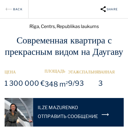
BACK
SHARE
Rīga, Centrs, Republikas laukums
Современная квартира с
прекрасным видом на Даугаву
ПЛОЩАДЬ
ЦЕНА
ЭТАЖ
СПАЛЬНЯ
ВАННАЯ
1 300 000 €
9/9
3
3
348 m
2
ILZE MAZURENKO
OТПРАВИТЬ СООБЩЕНИЕ