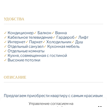
УДОБСТВА
✓
Кондиционер
✓
Балкон
✓
Ванна
✓
Kабельное телевидение
✓
Гардероб
✓
Лифт
✓
Интернет
✓
Паркет
✓
Холодильник
✓
Душ
✓
Отдельный санузел
✓
Кухонная мебель
✓
Отдельные комнаты
✓
Кухня, совмещенная с гостиной
✓
Высокие потолки
ОПИСАНИЕ
Предлагаем приобрести квартиру с самым красивым
видом в Риге. Пентхаус с панорамными окнами и
Управление согласием на