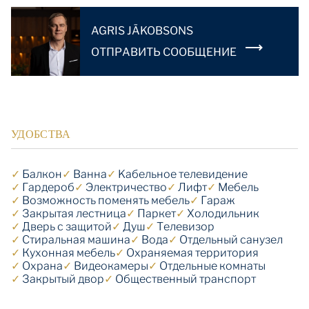
AGRIS JĀKOBSONS
OТПРАВИТЬ СООБЩЕНИЕ
УДОБСТВА
✓
Балкон
✓
Ванна
✓
Kабельное телевидение
✓
Гардероб
✓
Электричество
✓
Лифт
✓
Мебель
✓
Возможность поменять мебель
✓
Гараж
✓
Закрытая лестница
✓
Паркет
✓
Холодильник
✓
Дверь с защитой
✓
Душ
✓
Телевизор
✓
Стиральная машина
✓
Вода
✓
Отдельный санузел
✓
Кухонная мебель
✓
Охраняемая территория
✓
Охрана
✓
Видеокамеры
✓
Отдельные комнаты
✓
Закрытый двор
✓
Общественный транспорт