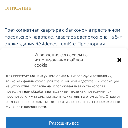
ОПИСАНИЕ
Трехкомнатная квартира с балконом в престижном
посольском квартале. Квартира расположена на 5-м
этаже здания Résidence Lumière. Просторная
гостиная, балкон, 2 ванные комнаты (с ванной и
Управление согласием на
душем).
использование файлов
cookie
Натуральный деревянный паркет, деревянные/
Для обеспечения наилучшего опыта мы используем технологии,
двойные стеклопакеты, полы с подогревом.
такие как файлы cookie, для хранения и/или доступа к информации
на устройстве. Согласие на использование этих технологий
позволяет нам обрабатывать данные, такие как поведение при
Роскошная лестница со стеклянным куполом и лифт
просмотре или уникальные идентификаторы на этом сайте. Отказ от
с панорамным видом.
согласия или его отзыв может негативно повлиять на определенные
Централизованное отопление, индивидуальный
функции и возможности.
счетчик тепла.
Разрешить все
Парковочные места предоставляются за