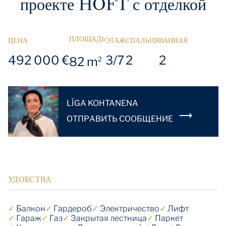
проекте HOFT с отделкой
ПЛОЩАДЬ
ЦЕНА
ЭТАЖ
СПАЛЬНЯ
ВАННАЯ
492 000 €
3/7
2
2
82 m
2
LĪGA KOHTANENA
OТПРАВИТЬ СООБЩЕНИЕ
УДОБСТВА
✓
Балкон
✓
Гардероб
✓
Электричество
✓
Лифт
✓
Гараж
✓
Газ
✓
Закрытая лестница
✓
Паркет