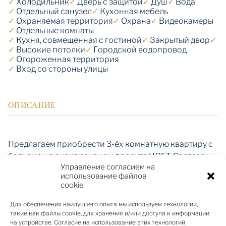
✓
Холодильник
✓
Дверь с защитой
✓
Душ
✓
Вода
✓
Отдельный санузел
✓
Кухонная мебель
✓
Охраняемая территория
✓
Охрана
✓
Видеокамеры
✓
Отдельные комнаты
✓
Кухня, совмещенная с гостиной
✓
Закрытый двор
✓
✓
Высокие потолки
✓
Городской водопровод
✓
Огороженная территория
✓
Вход со стороны улицы
ОПИСАНИЕ
Предлагаем приобрести 3-ёх комнатную квартиру с
балконом в эксклюзивном проекте HOFT. Светлая и
Управление согласием на
солнечная квартира размещена на 3/7 этаже здания
использование файлов
с видом на благоустроенный внутренний двор.
cookie
Площадь квартиры - 82 кв.м., балкон - 7,8 кв. м.
Квартира продается с полной внутренней отделкой,
Для обеспечения наилучшего опыта мы используем технологии,
такие как файлы cookie, для хранения и/или доступа к информации
обустроенными ванными комнатами и со
на устройстве. Согласие на использование этих технологий