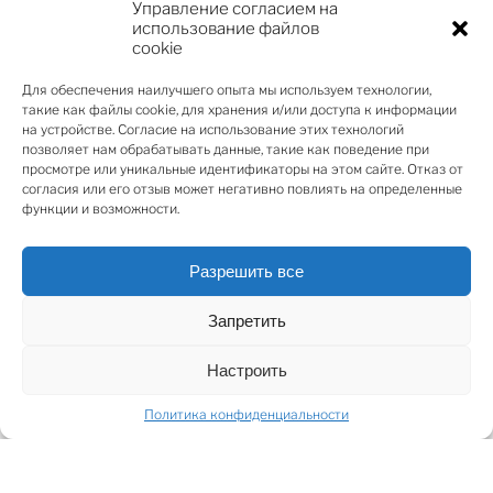
Управление согласием на
Планировка: гостиная, 3 спальни, 2 ванные комнаты,
использование файлов
хозяйственное помещение
cookie
7 этаж, южная сторона, вид на крыши домов
Для обеспечения наилучшего опыта мы используем технологии,
Полностью оборудованная кухня и санузлы
такие как файлы cookie, для хранения и/или доступа к информации
Умная система отопления в каждой комнате
на устройстве. Согласие на использование этих технологий
Квaртира полностью готова к проживанию
позволяет нам обрабатывать данные, такие как поведение при
просмотре или уникальные идентификаторы на этом сайте. Отказ от
Преимущества дома:
согласия или его отзыв может негативно повлиять на определенные
Закрытый, благоустроенный двор
функции и возможности.
Консьерж 24/7
Лифт
Разрешить все
Подземная парковка (за доп. плату)
Полная тишина – дом находится во дворе
Запретить
Расположение:
Ул. Стрелниеку 7, вход со стороны улицы
Настроить
Рядом – парк Кронвалда
Поблизости улицы: Альберта, Антонияс, Элизабетес
Политика конфиденциальности