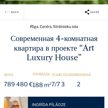
BACK
SHARE
Rīga, Centrs, Strēlnieku iela
Современная 4-комнатная
квартира в проекте “Art
Luxury House”
ПЛОЩАДЬ
ЦЕНА
ЭТАЖ
СПАЛЬНЯ
ВАННАЯ
789 480 €
7/7
3
2
188 m
2
INGRĪDA PĪLĀDZE