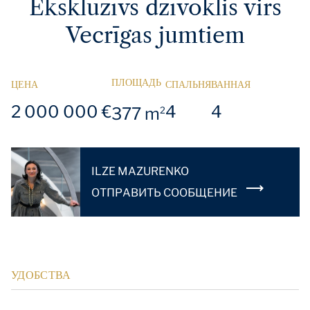
Ekskluzīvs dzīvoklis virs
Vecrīgas jumtiem
ПЛОЩАДЬ
ЦЕНА
СПАЛЬНЯ
ВАННАЯ
2 000 000 €
4
4
377 m
2
ILZE MAZURENKO
OТПРАВИТЬ СООБЩЕНИЕ
УДОБСТВА