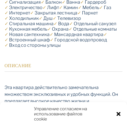
✓
Cигнализация
✓
Балкон
✓
Ванна
✓
Гардероб
✓
Электричество
✓
Лифт
✓
Камин
✓
Мебель
✓
Газ
✓
Интернет
✓
Закрытая лестница
✓
Паркет
✓
Холодильник
✓
Душ
✓
Телевизор
✓
Стиральная машина
✓
Вода
✓
Отдельный санузел
✓
Кухонная мебель
✓
Охрана
✓
Отдельные комнаты
✓
Новая сантехника
✓
Мансардная квартира
✓
✓
Встроенный шкаф
✓
Городской водопровод
✓
Вход со стороны улицы
ОПИСАНИЕ
Эта квартира действительно замечательна
множеством эксклюзивных и удобных функций. Он
предлагает высокое качество жизни и
современность, создавая тем самым особенный дом.
Управление согласием на
использование файлов
Квартира имеет современный и удобный дизайн,
cookie
сочетающий в себе светлую гостиную и изысканную