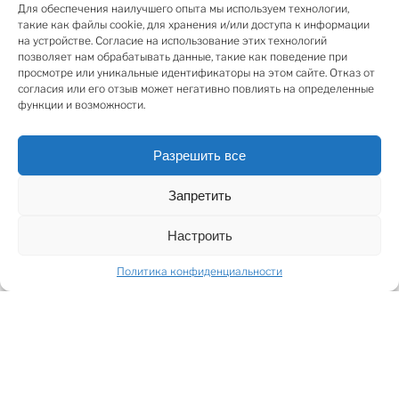
кухню с качественной кухонной техникой Miele.
Для обеспечения наилучшего опыта мы используем технологии,
Качественная деревянная мебель придает
такие как файлы cookie, для хранения и/или доступа к информации
на устройстве. Согласие на использование этих технологий
помещению теплоту и элегантность. Квартира
позволяет нам обрабатывать данные, такие как поведение при
полностью оборудована системой «умный дом»,
просмотре или уникальные идентификаторы на этом сайте. Отказ от
кондиционерами, системой вентиляции и теплыми
согласия или его отзыв может негативно повлиять на определенные
функции и возможности.
полами, что обеспечивает оптимальную температуру
и комфорт во всей квартире.
Разрешить все
На первом этаже находится просторная гостиная,
Запретить
которая включает в себя различные
функциональные элементы, такие как камин, бар,
Настроить
обеденную зону и зону отдыха, создавая
разнообразную среду и возможности для
Политика конфиденциальности
повседневной жизни. На обоих этажах есть спальни
с отдельными ванными комнатами, а также
прилегающая зона для работы или отдыха. С
балконов и мансардных окон открывается
прекрасный вид на церковные башни Старой Риги,
создавая особую атмосферу и ощущение. В квартире