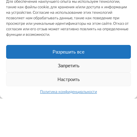
в 1913 году. Дом полностью реконструирован:
Для обеспечения наилучшего опыта мы используем технологии,
такие как файлы cookie, для хранения и/или доступа к информации
восстановлены исторические элементы фасада и
на устройстве. Согласие на использование этих технологий
интерьера, осуществлен ремонт фасада, построены
позволяет нам обрабатывать данные, такие как поведение при
роскошные парадные, встроены лифты. Для
просмотре или уникальные идентификаторы на этом сайте. Отказ от
согласия или его отзыв может негативно повлиять на определенные
комфорта жильцов дома построены бассейн, сауна и
функции и возможности.
фитнес – поэтому «Палисад» является домом
«клубного типа», где жильцы смогут в элитной среде
Разрешить все
оградиться от повседневной суеты.
В светлой и просторной квартире практично
Запретить
расположена большая гостиная с камином и
французскими балконами, что делает помещение
Настроить
особенно романтичным. Три отдельные спальни, две
ванные комнаты и прачечная.
Политика конфиденциальности
SHARE