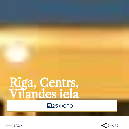
Rīga, Centrs,
Vīlandes iela
25 ФОТО
BACK
SHARE