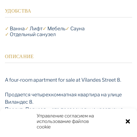
УДОБСТВА
✓
Ванна
✓
Лифт
✓
Мебель
✓
Сауна
✓
Отдельный санузел
ОПИСАНИЕ
A four-room apartment for sale at Vīlandes Street 8.
Продается четырехкомнатная квартира на улице
Виландес 8.
Проект «Палисад» - это превосходные квартиры в
Управление согласием на
престижном месте - тихой части центра Риги, на
использование файлов
улице Виландес 8. Этот дом– одно из самых красивых
cookie
зданий Риги в стиле неоклассицизма. Был построен