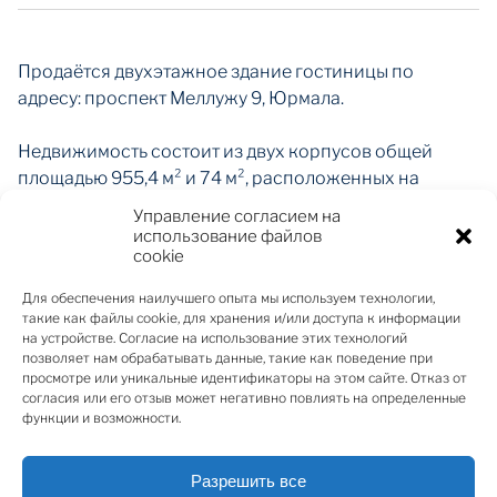
Продаётся двухэтажное здание гостиницы по
адресу: проспект Меллужу 9, Юрмала.
Недвижимость состоит из двух корпусов общей
площадью 955,4 м² и 74 м², расположенных на
земельном участке 1 296 м².
Управление согласием на
использование файлов
cookie
дание находится в хорошем состоянии и полностью
приспособлено для коммерческой деятельности.
Для обеспечения наилучшего опыта мы используем технологии,
Доступны все коммуникации: газовое отопление с
такие как файлы cookie, для хранения и/или доступа к информации
индивидуальным котлом, электричество,
на устройстве. Согласие на использование этих технологий
позволяет нам обрабатывать данные, такие как поведение при
центральное водоснабжение и канализация, а также
просмотре или уникальные идентификаторы на этом сайте. Отказ от
система охраны и видеонаблюдения. Огороженная,
согласия или его отзыв может негативно повлиять на определенные
благоустроенная территория с асфальтированным
функции и возможности.
двором обеспечивает удобный доступ и ухоженную
среду.
Разрешить все