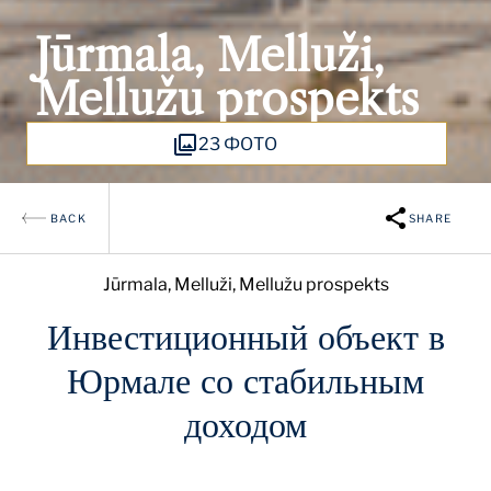
Jūrmala, Melluži,
Mellužu prospekts
23 ФОТО
BACK
SHARE
Jūrmala, Melluži, Mellužu prospekts
Инвестиционный объект в
Юрмале со стабильным
доходом