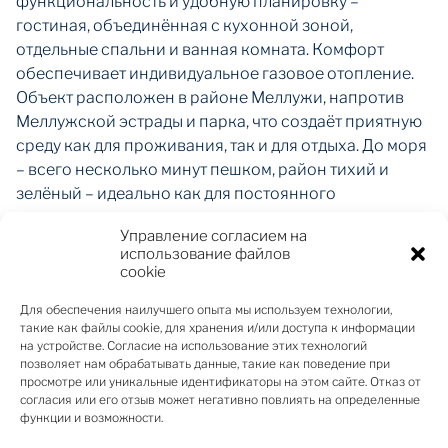
функциональность и удобную планировку –
гостиная, объединённая с кухонной зоной,
отдельные спальни и ванная комната. Комфорт
обеспечивает индивидуальное газовое отопление.
Объект расположен в районе Меллужи, напротив
Меллужской эстрады и парка, что создаёт приятную
среду как для проживания, так и для отдыха. До моря
– всего несколько минут пешком, район тихий и
зелёный – идеально как для постоянного
проживания, так и для сезонного использования.
Управление согласием на
В здании предусмотрено обновление лестничной
использование файлов
клетки, что повысит общее качество и долгосрочную
cookie
стоимость недвижимости.
Для обеспечения наилучшего опыта мы используем технологии,
Квартиры можно зарезервировать уже на стадии
такие как файлы cookie, для хранения и/или доступа к информации
строительства с первоначальным взносом 15%.
на устройстве. Согласие на использование этих технологий
Завершение проекта планируется в конце 2026 года.
позволяет нам обрабатывать данные, такие как поведение при
просмотре или уникальные идентификаторы на этом сайте. Отказ от
Проект подходит как для жизни у моря, так и как
согласия или его отзыв может негативно повлиять на определенные
стабильная инвестиция в недвижимость Юрмалы.
функции и возможности.