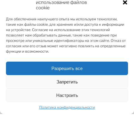
строения общей площадью 239.3 м²:
использование файлов
cookie
Жилой дом — 183.3 м²
Беседка — 10.4 м²
Для обеспечения наилучшего опыта мы используем технологии,
Навес для гаража — 45.6 м²
такие как файлы cookie, для хранения и/или доступа к информации
на устройстве. Согласие на использование этих технологий
позволяет нам обрабатывать данные, такие как поведение при
Новый проект предполагает строительство 15–22
просмотре или уникальные идентификаторы на этом сайте. Отказ от
апартаментов или квартир с возможностью
согласия или его отзыв может негативно повлиять на определенные
адаптации к требованиям застройщика. На первом
функции и возможности.
этаже планируются коммерческие помещения —
идеальные для ресторана, галереи или
Разрешить все
высококлассного сервиса, гармонично
вписывающегося в городскую среду Юрмалы.
Запретить
Потенциал участка усиливается престижным
окружением, где историческая архитектура
Настроить
сочетается с современным стилем жизни. Это редкая
Политика конфиденциальности
возможность для инвесторов развивать
недвижимость премиум-класса, привлекательную
как для жителей Юрмалы, так и для её гостей.
Проект с душой, место с ценностью, потенциал с