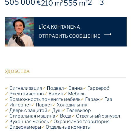
505 000 €
2
3
210 m
555 m
2
2
LĪGA KOHTANENA
OТПРАВИТЬ СООБЩЕНИЕ
УДОБСТВА
✓
Cигнализация
✓
Подвал
✓
Ванна
✓
Гардероб
✓
Электричество
✓
Камин
✓
Мебель
✓
Возможность поменять мебель
✓
Гараж
✓
Газ
✓
Интернет
✓
Паркет
✓
Холодильник
✓
Дверь с защитой
✓
Душ
✓
Телевизор
✓
Стиральная машина
✓
Вода
✓
Отдельный санузел
✓
Кухонная мебель
✓
Охраняемая территория
✓
Видеокамеры
✓
Отдельные комнаты