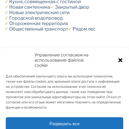
✓
Кухня, совмещенная с гостиной
✓
Новая сантехника
✓
Закрытый двор
✓
Новые электрические сети
✓
Городской водопровод
✓
Огороженная территория
✓
Общественный транспорт
✓
Рядом лес
ОПИСАНИЕ
Управление согласием на
использование файлов
cookie
Предлагаем к покупке небольшой двухэтажный
Для обеспечения наилучшего опыта мы используем технологии,
частный дом в современном стиле с участком рядом
такие как файлы cookie, для хранения и/или доступа к информации
с морем в регионе Пумпури, на проспекте Дубулту.
на устройстве. Согласие на использование этих технологий
позволяет нам обрабатывать данные, такие как поведение при
Собственность находится в удобном месте с
просмотре или уникальные идентификаторы на этом сайте. Отказ от
хорошей инфраструктурой города – рядом
согласия или его отзыв может негативно повлиять на определенные
находится общественный транспорт, кафе,
функции и возможности.
магазины, рестораны, школы, детский сад. В доме
подключение - газа, эл-во, городская вода,
Разрешить все
инетренет. Общая площадь дома - 210 кв. м. плюс