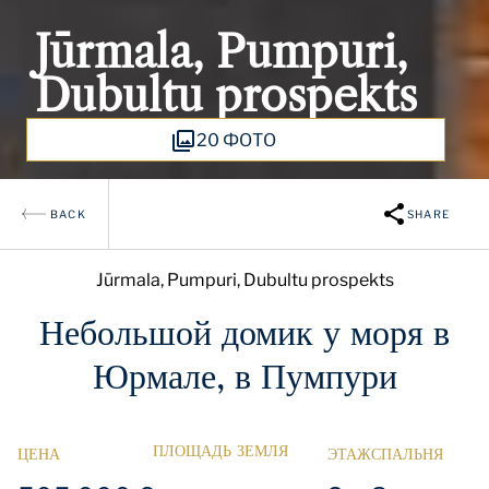
Jūrmala, Pumpuri,
Dubultu prospekts
20 ФОТО
BACK
SHARE
Jūrmala, Pumpuri, Dubultu prospekts
Небольшой домик у моря в
Юрмале, в Пумпури
ПЛОЩАДЬ
ЗЕМЛЯ
ЦЕНА
ЭТАЖ
СПАЛЬНЯ