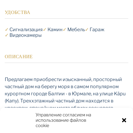
УДОБСТВА
✓
Cигнализация
✓
Камин
✓
Мебель
✓
Гараж
✓
Видеокамеры
ОПИСАНИЕ
Предлагаем приобрести изысканный, просторный
частный дом на берегу моря в самом популярном
курортном городе Балтии - в Юрмале, на улице Kāpu
(Капу). Треххэтажный частный дом находится в
красивом, спокойном месте вблизи соснового
Управление согласием на
парка. В доме удобно размещены все необходимые
использование файлов
помещения: шесть изящных комнат, просторный
cookie
холл с камином, удобная кухонная зона, несколько