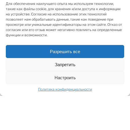
спален, ванные комнаты и хозяйственные
Для обеспечения наилучшего опыта мы используем технологии,
такие как файлы cookie, для хранения и/или доступа к информации
помещения. Роскошный интерьер создаёт
на устройстве. Согласие на использование этих технологий
атмосферу комфорта, тепла и уюта. Дом полностью
позволяет нам обрабатывать данные, такие как поведение при
меблирован и оснащён современной бытовой
просмотре или уникальные идентификаторы на этом сайте. Отказ от
согласия или его отзыв может негативно повлиять на определенные
техникой. Для внутренней отделки дома
функции и возможности.
использованы высококачественные материалы.
Около дома обустроена обширная зелёная
Разрешить все
территория (4778 м2) с зоной отдыха и навесом для
организации пикников. Есть свой прямой выход к
Запретить
морю. Роскошь и пространство, утончённость и
комфорт, отличный вкус и качество - всё, что
Настроить
необходимо для Вас и Вашей семьи!
Политика конфиденциальности
SHARE