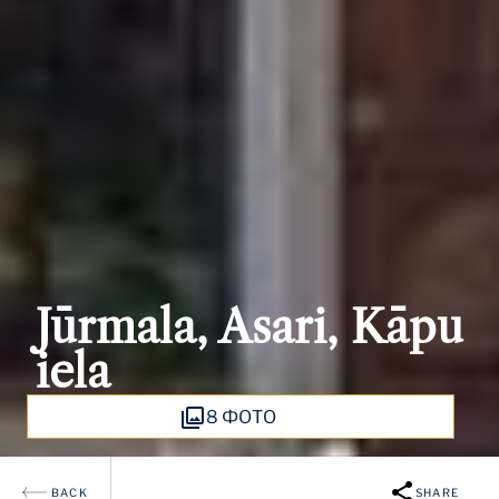
Jūrmala, Asari, Kāpu
iela
8 ФОТО
BACK
SHARE